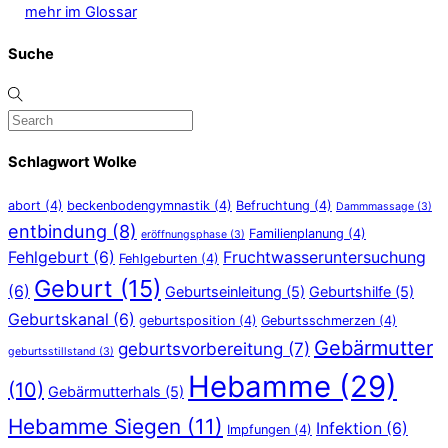
mehr im Glossar
Suche
Schlagwort Wolke
abort
(4)
beckenbodengymnastik
(4)
Befruchtung
(4)
Dammmassage
(3)
entbindung
(8)
Familienplanung
(4)
eröffnungsphase
(3)
Fehlgeburt
(6)
Fruchtwasseruntersuchung
Fehlgeburten
(4)
Geburt
(15)
(6)
Geburtseinleitung
(5)
Geburtshilfe
(5)
Geburtskanal
(6)
geburtsposition
(4)
Geburtsschmerzen
(4)
Gebärmutter
geburtsvorbereitung
(7)
geburtsstillstand
(3)
Hebamme
(29)
(10)
Gebärmutterhals
(5)
Hebamme Siegen
(11)
Infektion
(6)
Impfungen
(4)