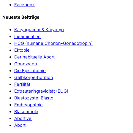
Facebook
Neueste Beiträge
Karyogramm & Karyotyp
Insemination
HCG (humane Chorion-Gonadotropin)
Ektopie
Der habituelle Abort
Gonozyten
Die Episiotomie
Gelbkörperhormon
Fertilität
Extrauteringravidität (EUG)
Blastozyste: Blasto
Embryopathie
Blasenmole
Abortivei
Abort