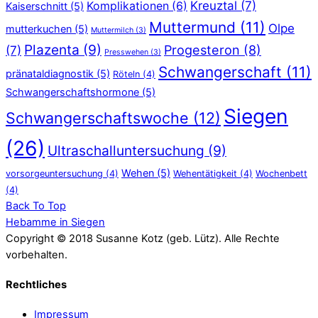
Kreuztal
(7)
Komplikationen
(6)
Kaiserschnitt
(5)
Muttermund
(11)
Olpe
mutterkuchen
(5)
Muttermilch
(3)
Plazenta
(9)
Progesteron
(8)
(7)
Presswehen
(3)
Schwangerschaft
(11)
pränataldiagnostik
(5)
Röteln
(4)
Schwangerschaftshormone
(5)
Siegen
Schwangerschaftswoche
(12)
(26)
Ultraschalluntersuchung
(9)
Wehen
(5)
vorsorgeuntersuchung
(4)
Wehentätigkeit
(4)
Wochenbett
(4)
Back To Top
Hebamme in Siegen
Copyright © 2018 Susanne Kotz (geb. Lütz). Alle Rechte
vorbehalten.
Rechtliches
Impressum