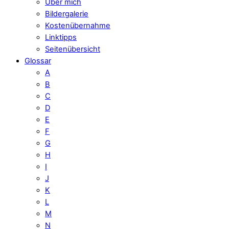
Über mich
Bildergalerie
Kostenübernahme
Linktipps
Seitenübersicht
Glossar
A
B
C
D
E
F
G
H
I
J
K
L
M
N