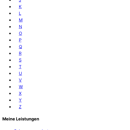
K
L
M
N
O
P
Q
R
S
T
U
V
W
X
Y
Z
Meine Leistungen