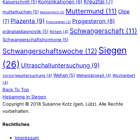
Kreuztal
(7)
Komplikationen
(6)
Kaiserschnitt
(5)
Muttermund
(11)
Olpe
mutterkuchen
(5)
Muttermilch
(3)
Plazenta
(9)
Progesteron
(8)
(7)
Presswehen
(3)
Schwangerschaft
(11)
pränataldiagnostik
(5)
Röteln
(4)
Schwangerschaftshormone
(5)
Siegen
Schwangerschaftswoche
(12)
(26)
Ultraschalluntersuchung
(9)
Wehen
(5)
vorsorgeuntersuchung
(4)
Wehentätigkeit
(4)
Wochenbett
(4)
Back To Top
Hebamme in Siegen
Copyright © 2018 Susanne Kotz (geb. Lütz). Alle Rechte
vorbehalten.
Rechtliches
Impressum