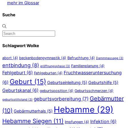
mehr im Glossar
Suche
Schlagwort Wolke
abort
(4)
beckenbodengymnastik
(4)
Befruchtung
(4)
Dammmassage
(3)
entbindung
(8)
Familienplanung
(4)
eröffnungsphase
(3)
Fehlgeburt
(6)
Fruchtwasseruntersuchung
Fehlgeburten
(4)
Geburt
(15)
(6)
Geburtseinleitung
(5)
Geburtshilfe
(5)
Geburtskanal
(6)
geburtsposition
(4)
Geburtsschmerzen
(4)
Gebärmutter
geburtsvorbereitung
(7)
geburtsstillstand
(3)
Hebamme
(29)
(10)
Gebärmutterhals
(5)
Hebamme Siegen
(11)
Infektion
(6)
Impfungen
(4)