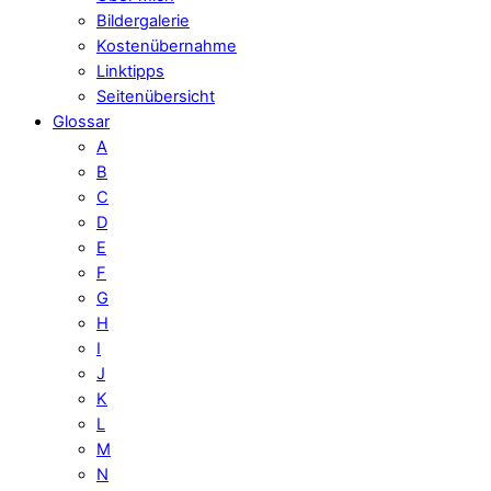
Bildergalerie
Kostenübernahme
Linktipps
Seitenübersicht
Glossar
A
B
C
D
E
F
G
H
I
J
K
L
M
N