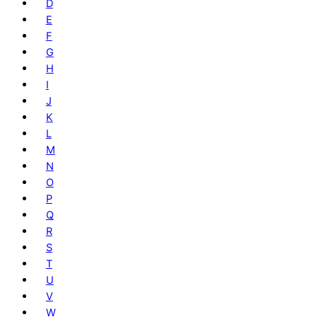
D
E
F
G
H
I
J
K
L
M
N
O
P
Q
R
S
T
U
V
W