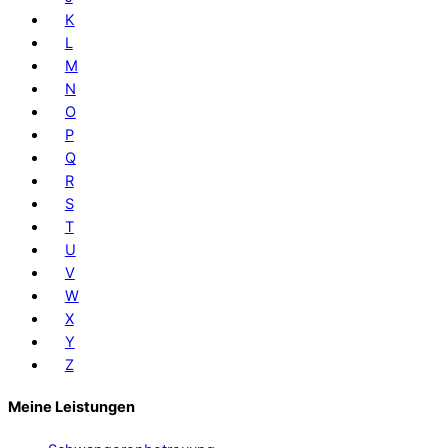
K
L
M
N
O
P
Q
R
S
T
U
V
W
X
Y
Z
Meine Leistungen