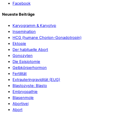
Facebook
Neueste Beiträge
Karyogramm & Karyotyp
Insemination
HCG (humane Chorion-Gonadotropin)
Ektopie
Der habituelle Abort
Gonozyten
Die Episiotomie
Gelbkörperhormon
Fertilität
Extrauteringravidität (EUG)
Blastozyste: Blasto
Embryopathie
Blasenmole
Abortivei
Abort