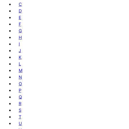
C
D
E
F
G
H
I
J
K
L
M
N
O
P
Q
R
S
T
U