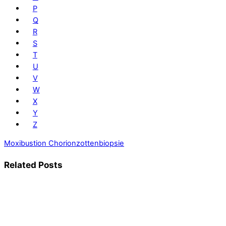
P
Q
R
S
T
U
V
W
X
Y
Z
Moxibustion
Chorionzottenbiopsie
Related Posts