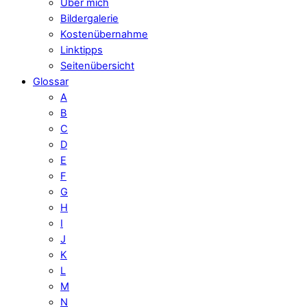
Über mich
Bildergalerie
Kostenübernahme
Linktipps
Seitenübersicht
Glossar
A
B
C
D
E
F
G
H
I
J
K
L
M
N