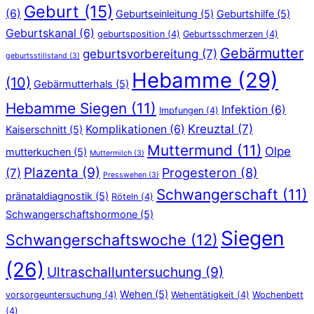
Geburt
(15)
(6)
Geburtseinleitung
(5)
Geburtshilfe
(5)
Geburtskanal
(6)
geburtsposition
(4)
Geburtsschmerzen
(4)
Gebärmutter
geburtsvorbereitung
(7)
geburtsstillstand
(3)
Hebamme
(29)
(10)
Gebärmutterhals
(5)
Hebamme Siegen
(11)
Infektion
(6)
Impfungen
(4)
Kreuztal
(7)
Komplikationen
(6)
Kaiserschnitt
(5)
Muttermund
(11)
Olpe
mutterkuchen
(5)
Muttermilch
(3)
Plazenta
(9)
Progesteron
(8)
(7)
Presswehen
(3)
Schwangerschaft
(11)
pränataldiagnostik
(5)
Röteln
(4)
Schwangerschaftshormone
(5)
Siegen
Schwangerschaftswoche
(12)
(26)
Ultraschalluntersuchung
(9)
Wehen
(5)
vorsorgeuntersuchung
(4)
Wehentätigkeit
(4)
Wochenbett
(4)