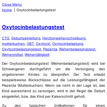
Close Menu
Home
Oxytocinbelastungstest
Oxytocinbelastungstest
CTG
,
Geburtseinleitung
,
Herztonwehenschreibung
,
mutterkuchen
,
OBT
,
Oxytocin
,
Oxytocinbelastung
,
Oxytocinbelastungstest
,
Plazenta
,
Wehenbelastungstest
,
Wehenmittel
,
Wehentätigkeit
Der Oxytocinbelastungstest (Wehenbelastungstest) wird bei
Schwangeren durchgeführt um die Versorgung des
ungeborenen Kindes zu überprüfen. Der Test erlaubt
beispielsweise Rückschlüsse auf die Leistungsfähigkeit der
Plazenta (Mutterkuchen). Wenn sie nicht in der Lage ist, das
Kind ausreichend zu versorgen, wird in der Regel die Geburt
eingeleitet, bzw. das Kind per Kaiserschnitt geholt.
Zu den typischen Indikationen für einen