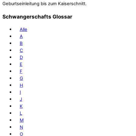
Geburtseinleitung bis zum Kaiserschnitt.
Schwangerschafts Glossar
Alle
A
B
C
D
E
F
G
H
I
J
K
L
M
N
O