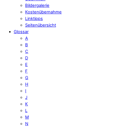
Bildergalerie
Kostenübernahme
Linktipps
Seitenübersicht
Glossar
A
B
C
D
E
F
G
H
I
J
K
L
M
N