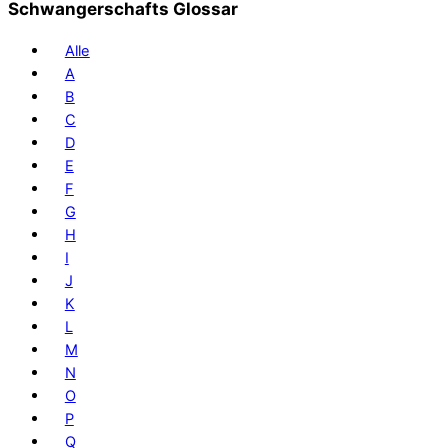
Schwangerschafts Glossar
Alle
A
B
C
D
E
F
G
H
I
J
K
L
M
N
O
P
Q