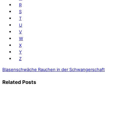
R
S
T
U
V
W
X
Y
Z
Blasenschwäche
Rauchen in der Schwangerschaft
Related Posts