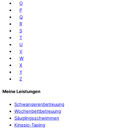
O
P
Q
R
S
T
U
V
W
X
Y
Z
Meine Leistungen
Schwangerenbetreuung
Wochenbettbetreuung
Säuglingsschwimmen
Kinesio-Taping