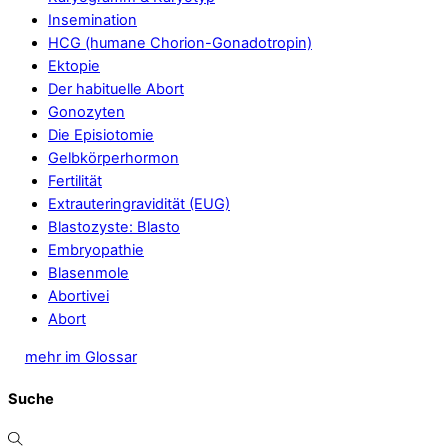
Insemination
HCG (humane Chorion-Gonadotropin)
Ektopie
Der habituelle Abort
Gonozyten
Die Episiotomie
Gelbkörperhormon
Fertilität
Extrauteringravidität (EUG)
Blastozyste: Blasto
Embryopathie
Blasenmole
Abortivei
Abort
mehr im Glossar
Suche