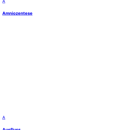
A
Amniozentese
A
Ausfluss