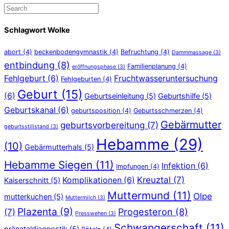
Schlagwort Wolke
abort
(4)
beckenbodengymnastik
(4)
Befruchtung
(4)
Dammmassage
(3)
entbindung
(8)
Familienplanung
(4)
eröffnungsphase
(3)
Fehlgeburt
(6)
Fruchtwasseruntersuchung
Fehlgeburten
(4)
Geburt
(15)
(6)
Geburtseinleitung
(5)
Geburtshilfe
(5)
Geburtskanal
(6)
geburtsposition
(4)
Geburtsschmerzen
(4)
Gebärmutter
geburtsvorbereitung
(7)
geburtsstillstand
(3)
Hebamme
(29)
(10)
Gebärmutterhals
(5)
Hebamme Siegen
(11)
Infektion
(6)
Impfungen
(4)
Kreuztal
(7)
Komplikationen
(6)
Kaiserschnitt
(5)
Muttermund
(11)
Olpe
mutterkuchen
(5)
Muttermilch
(3)
Plazenta
(9)
Progesteron
(8)
(7)
Presswehen
(3)
Schwangerschaft
(11)
pränataldiagnostik
(5)