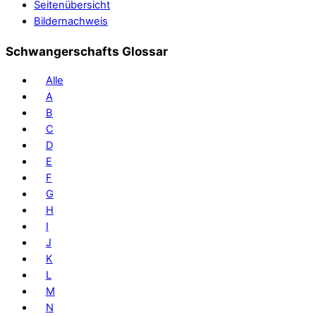
Seitenübersicht
Bildernachweis
Schwangerschafts Glossar
Alle
A
B
C
D
E
F
G
H
I
J
K
L
M
N