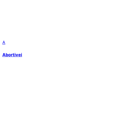
A
Abortivei