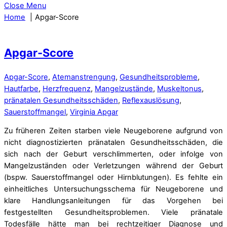
Close Menu
Home
Apgar-Score
Apgar-Score
Apgar-Score
,
Atemanstrengung
,
Gesundheitsprobleme
,
Hautfarbe
,
Herzfrequenz
,
Mangelzustände
,
Muskeltonus
,
pränatalen Gesundheitsschäden
,
Reflexauslösung
,
Sauerstoffmangel
,
Virginia Apgar
Zu früheren Zeiten starben viele Neugeborene aufgrund von
nicht diagnostizierten pränatalen Gesundheitsschäden, die
sich nach der Geburt verschlimmerten, oder infolge von
Mangelzuständen oder Verletzungen während der Geburt
(bspw. Sauerstoffmangel oder Hirnblutungen). Es fehlte ein
einheitliches Untersuchungsschema für Neugeborene und
klare Handlungsanleitungen für das Vorgehen bei
festgestellten Gesundheitsproblemen. Viele pränatale
Todesfälle hätte man bei rechtzeitiger Diagnose und