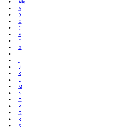
Alle
A
B
C
D
E
F
G
H
I
J
K
L
M
N
O
P
Q
R
S