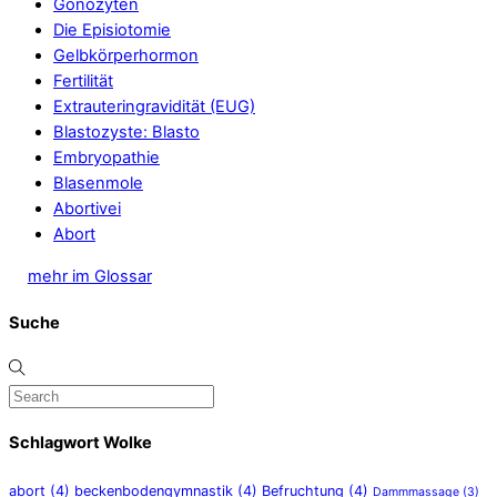
Gonozyten
Die Episiotomie
Gelbkörperhormon
Fertilität
Extrauteringravidität (EUG)
Blastozyste: Blasto
Embryopathie
Blasenmole
Abortivei
Abort
mehr im Glossar
Suche
Schlagwort Wolke
abort
(4)
beckenbodengymnastik
(4)
Befruchtung
(4)
Dammmassage
(3)