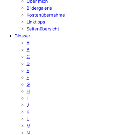
Über mich
Bildergalerie
Kostenübernahme
Linktipps
Seitenübersicht
Glossar
A
B
C
D
E
F
G
H
I
J
K
L
M
N