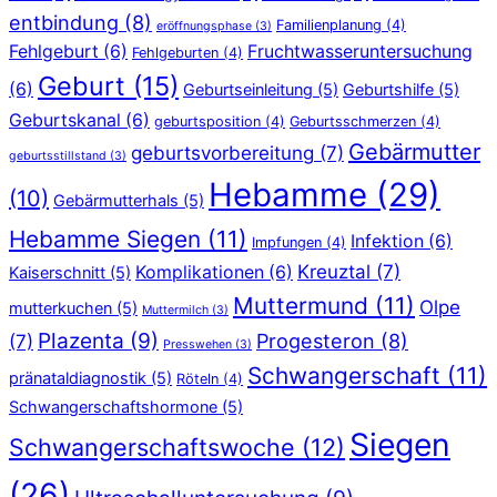
entbindung
(8)
Familienplanung
(4)
eröffnungsphase
(3)
Fehlgeburt
(6)
Fruchtwasseruntersuchung
Fehlgeburten
(4)
Geburt
(15)
(6)
Geburtseinleitung
(5)
Geburtshilfe
(5)
Geburtskanal
(6)
geburtsposition
(4)
Geburtsschmerzen
(4)
Gebärmutter
geburtsvorbereitung
(7)
geburtsstillstand
(3)
Hebamme
(29)
(10)
Gebärmutterhals
(5)
Hebamme Siegen
(11)
Infektion
(6)
Impfungen
(4)
Kreuztal
(7)
Komplikationen
(6)
Kaiserschnitt
(5)
Muttermund
(11)
Olpe
mutterkuchen
(5)
Muttermilch
(3)
Plazenta
(9)
Progesteron
(8)
(7)
Presswehen
(3)
Schwangerschaft
(11)
pränataldiagnostik
(5)
Röteln
(4)
Schwangerschaftshormone
(5)
Siegen
Schwangerschaftswoche
(12)
(26)