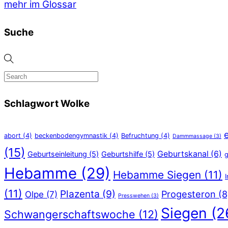
mehr im Glossar
Suche
Schlagwort Wolke
abort
(4)
beckenbodengymnastik
(4)
Befruchtung
(4)
Dammmassage
(3)
(15)
Geburtskanal
(6)
Geburtseinleitung
(5)
Geburtshilfe
(5)
g
Hebamme
(29)
Hebamme Siegen
(11)
(11)
Plazenta
(9)
Progesteron
(8
Olpe
(7)
Presswehen
(3)
Siegen
(2
Schwangerschaftswoche
(12)