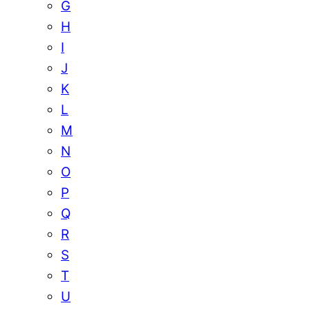
G
H
I
J
K
L
M
N
O
P
Q
R
S
T
U