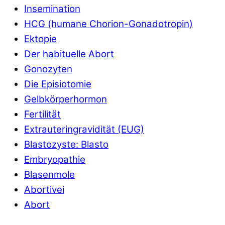
Insemination
HCG (humane Chorion-Gonadotropin)
Ektopie
Der habituelle Abort
Gonozyten
Die Episiotomie
Gelbkörperhormon
Fertilität
Extrauteringravidität (EUG)
Blastozyste: Blasto
Embryopathie
Blasenmole
Abortivei
Abort