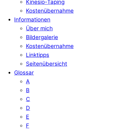
Kinesio-Taping
Kostenübernahme
Informationen
Über mich
Bildergalerie
Kostenübernahme
Linktipps
Seitenübersicht
Glossar
A
B
C
D
E
F