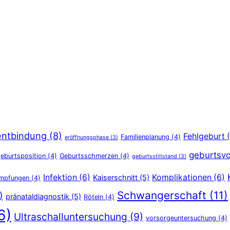
entbindung
(8)
Fehlgeburt
(
Familienplanung
(4)
eröffnungsphase
(3)
geburtsvo
eburtsposition
(4)
Geburtsschmerzen
(4)
geburtsstillstand
(3)
Infektion
(6)
Komplikationen
(6)
Kaiserschnitt
(5)
Impfungen
(4)
Schwangerschaft
(11)
)
pränataldiagnostik
(5)
Röteln
(4)
6)
Ultraschalluntersuchung
(9)
vorsorgeuntersuchung
(4)