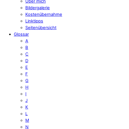
Über mich
Bildergalerie
Kostenübernahme
Linktipps
Seitenübersicht
Glossar
A
B
C
D
E
F
G
H
I
J
K
L
M
N