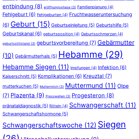
entbindung
(8)
Familienplanung
(4)
eröffnungsphase
(3)
Fehlgeburt
(6)
Fruchtwasseruntersuchung
Fehlgeburten
(4)
Geburt
(15)
(6)
Geburtseinleitung
(5)
Geburtshilfe
(5)
Geburtskanal
(6)
geburtsposition
(4)
Geburtsschmerzen
(4)
Gebärmutter
geburtsvorbereitung
(7)
geburtsstillstand
(3)
Hebamme
(29)
(10)
Gebärmutterhals
(5)
Hebamme Siegen
(11)
Infektion
(6)
Impfungen
(4)
Kreuztal
(7)
Komplikationen
(6)
Kaiserschnitt
(5)
Muttermund
(11)
Olpe
mutterkuchen
(5)
Muttermilch
(3)
Plazenta
(9)
Progesteron
(8)
(7)
Presswehen
(3)
Schwangerschaft
(11)
pränataldiagnostik
(5)
Röteln
(4)
Schwangerschaftshormone
(5)
Siegen
Schwangerschaftswoche
(12)
(26)