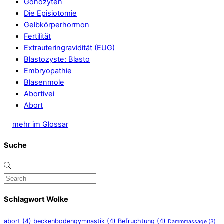
Gonozyten
Die Episiotomie
Gelbkörperhormon
Fertilität
Extrauteringravidität (EUG)
Blastozyste: Blasto
Embryopathie
Blasenmole
Abortivei
Abort
mehr im Glossar
Suche
Schlagwort Wolke
abort
(4)
beckenbodengymnastik
(4)
Befruchtung
(4)
Dammmassage
(3)