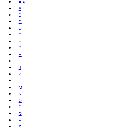
Alle
A
B
C
D
E
F
G
H
I
J
K
L
M
N
O
P
Q
R
S