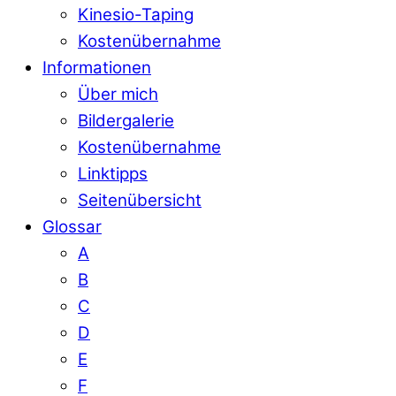
Kinesio-Taping
Kostenübernahme
Informationen
Über mich
Bildergalerie
Kostenübernahme
Linktipps
Seitenübersicht
Glossar
A
B
C
D
E
F