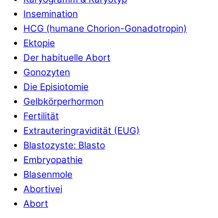
Insemination
HCG (humane Chorion-Gonadotropin)
Ektopie
Der habituelle Abort
Gonozyten
Die Episiotomie
Gelbkörperhormon
Fertilität
Extrauteringravidität (EUG)
Blastozyste: Blasto
Embryopathie
Blasenmole
Abortivei
Abort