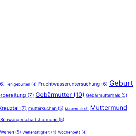
Geburt
6)
Fruchtwasseruntersuchung
(6)
Fehlgeburten
(4)
Gebärmutter
(10)
rbereitung
(7)
Gebärmutterhals
(5)
Muttermund
Kreuztal
(7)
mutterkuchen
(5)
Muttermilch
(3)
Schwangerschaftshormone
(5)
Wehen
(5)
Wehentätigkeit
(4)
Wochenbett
(4)