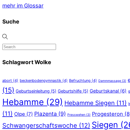
mehr im Glossar
Suche
Schlagwort Wolke
abort
(4)
beckenbodengymnastik
(4)
Befruchtung
(4)
Dammmassage
(3)
(15)
Geburtskanal
(6)
Geburtseinleitung
(5)
Geburtshilfe
(5)
g
Hebamme
(29)
Hebamme Siegen
(11)
(11)
Plazenta
(9)
Progesteron
(8
Olpe
(7)
Presswehen
(3)
Siegen
(2
Schwangerschaftswoche
(12)