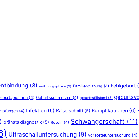
entbindung
(8)
Fehlgeburt
(
Familienplanung
(4)
eröffnungsphase
(3)
geburtsvo
eburtsposition
(4)
Geburtsschmerzen
(4)
geburtsstillstand
(3)
Infektion
(6)
Komplikationen
(6)
Kaiserschnitt
(5)
Impfungen
(4)
Schwangerschaft
(11)
)
pränataldiagnostik
(5)
Röteln
(4)
6)
Ultraschalluntersuchung
(9)
vorsorgeuntersuchung
(4)