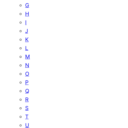
G
H
I
J
K
L
M
N
O
P
Q
R
S
T
U