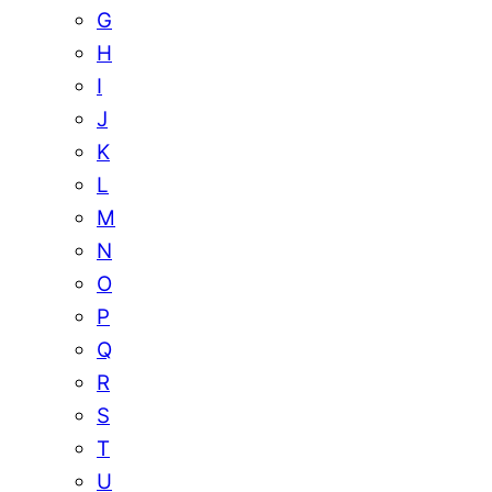
G
H
I
J
K
L
M
N
O
P
Q
R
S
T
U