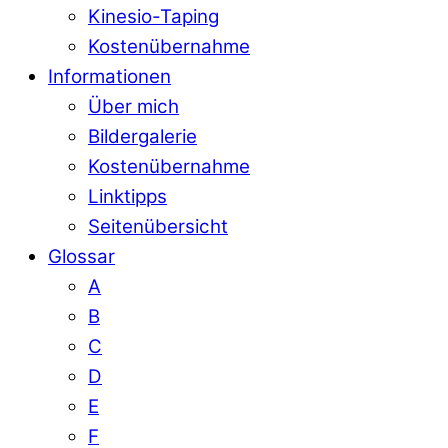
Kinesio-Taping
Kostenübernahme
Informationen
Über mich
Bildergalerie
Kostenübernahme
Linktipps
Seitenübersicht
Glossar
A
B
C
D
E
F