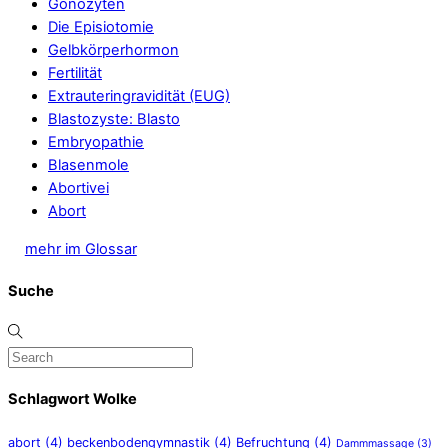
Gonozyten
Die Episiotomie
Gelbkörperhormon
Fertilität
Extrauteringravidität (EUG)
Blastozyste: Blasto
Embryopathie
Blasenmole
Abortivei
Abort
mehr im Glossar
Suche
Schlagwort Wolke
abort
(4)
beckenbodengymnastik
(4)
Befruchtung
(4)
Dammmassage
(3)