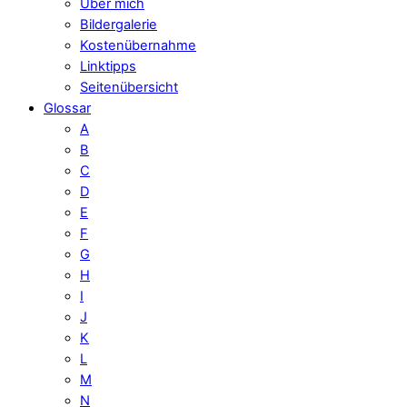
Über mich
Bildergalerie
Kostenübernahme
Linktipps
Seitenübersicht
Glossar
A
B
C
D
E
F
G
H
I
J
K
L
M
N