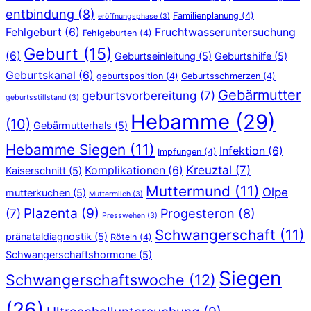
entbindung
(8)
Familienplanung
(4)
eröffnungsphase
(3)
Fehlgeburt
(6)
Fruchtwasseruntersuchung
Fehlgeburten
(4)
Geburt
(15)
(6)
Geburtseinleitung
(5)
Geburtshilfe
(5)
Geburtskanal
(6)
geburtsposition
(4)
Geburtsschmerzen
(4)
Gebärmutter
geburtsvorbereitung
(7)
geburtsstillstand
(3)
Hebamme
(29)
(10)
Gebärmutterhals
(5)
Hebamme Siegen
(11)
Infektion
(6)
Impfungen
(4)
Kreuztal
(7)
Komplikationen
(6)
Kaiserschnitt
(5)
Muttermund
(11)
Olpe
mutterkuchen
(5)
Muttermilch
(3)
Plazenta
(9)
Progesteron
(8)
(7)
Presswehen
(3)
Schwangerschaft
(11)
pränataldiagnostik
(5)
Röteln
(4)
Schwangerschaftshormone
(5)
Siegen
Schwangerschaftswoche
(12)
(26)