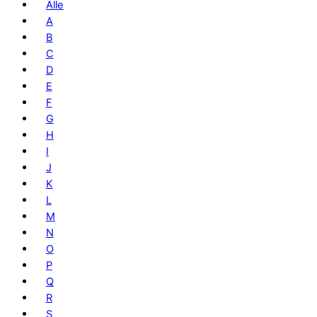
Alle
A
B
C
D
E
F
G
H
I
J
K
L
M
N
O
P
Q
R
S