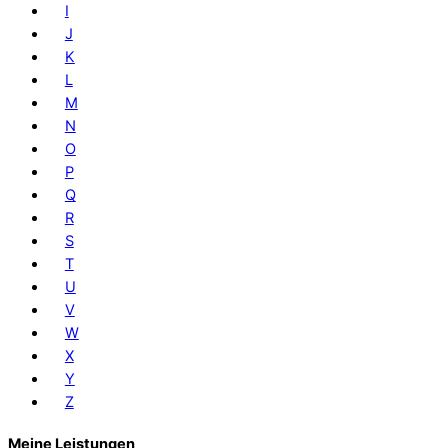
I
J
K
L
M
N
O
P
Q
R
S
T
U
V
W
X
Y
Z
Meine Leistungen