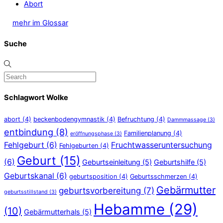
Abort
mehr im Glossar
Suche
Schlagwort Wolke
abort
(4)
beckenbodengymnastik
(4)
Befruchtung
(4)
Dammmassage
(3)
entbindung
(8)
Familienplanung
(4)
eröffnungsphase
(3)
Fehlgeburt
(6)
Fruchtwasseruntersuchung
Fehlgeburten
(4)
Geburt
(15)
(6)
Geburtseinleitung
(5)
Geburtshilfe
(5)
Geburtskanal
(6)
geburtsposition
(4)
Geburtsschmerzen
(4)
Gebärmutter
geburtsvorbereitung
(7)
geburtsstillstand
(3)
Hebamme
(29)
(10)
Gebärmutterhals
(5)