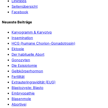
Linktipps
Seitenübersicht
Facebook
Neueste Beiträge
Karyogramm & Karyotyp
Insemination
HCG (humane Chorion-Gonadotropin)
Ektopie
Der habituelle Abort
Gonozyten
Die Episiotomie
Gelbkörperhormon
Fertilität
Extrauteringravidität (EUG)
Blastozyste: Blasto
Embryopathie
Blasenmole
Abortivei