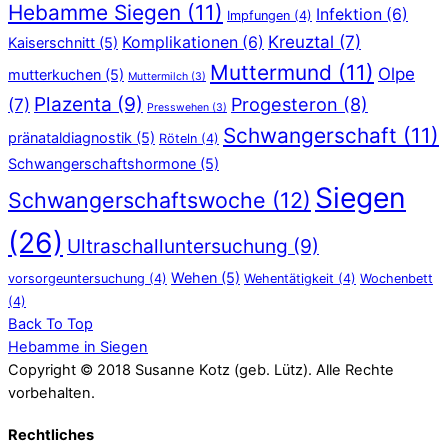
Hebamme Siegen
(11)
Infektion
(6)
Impfungen
(4)
Kreuztal
(7)
Komplikationen
(6)
Kaiserschnitt
(5)
Muttermund
(11)
Olpe
mutterkuchen
(5)
Muttermilch
(3)
Plazenta
(9)
Progesteron
(8)
(7)
Presswehen
(3)
Schwangerschaft
(11)
pränataldiagnostik
(5)
Röteln
(4)
Schwangerschaftshormone
(5)
Siegen
Schwangerschaftswoche
(12)
(26)
Ultraschalluntersuchung
(9)
Wehen
(5)
vorsorgeuntersuchung
(4)
Wehentätigkeit
(4)
Wochenbett
(4)
Back To Top
Hebamme in Siegen
Copyright © 2018 Susanne Kotz (geb. Lütz). Alle Rechte
vorbehalten.
Rechtliches