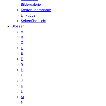
Bildergalerie
Kostenübernahme
Linktipps
Seitenübersicht
Glossar
A
B
C
D
E
F
G
H
I
J
K
L
M
N