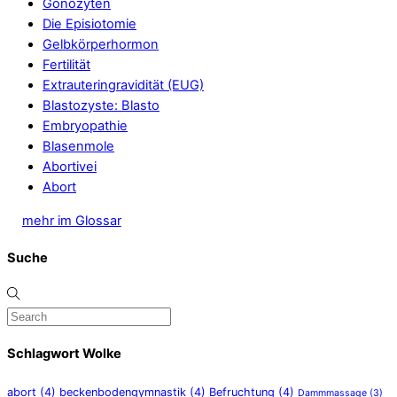
Gonozyten
Die Episiotomie
Gelbkörperhormon
Fertilität
Extrauteringravidität (EUG)
Blastozyste: Blasto
Embryopathie
Blasenmole
Abortivei
Abort
mehr im Glossar
Suche
Schlagwort Wolke
abort
(4)
beckenbodengymnastik
(4)
Befruchtung
(4)
Dammmassage
(3)