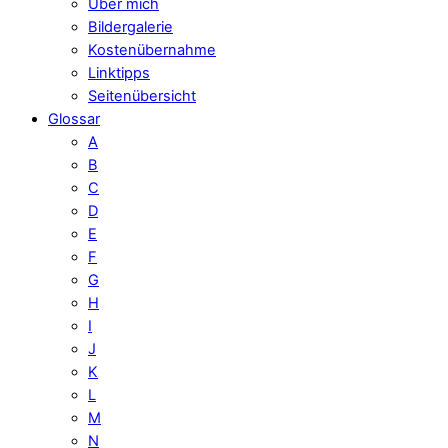
Über mich
Bildergalerie
Kostenübernahme
Linktipps
Seitenübersicht
Glossar
A
B
C
D
E
F
G
H
I
J
K
L
M
N