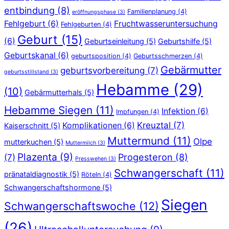
entbindung
(8)
Familienplanung
(4)
eröffnungsphase
(3)
Fehlgeburt
(6)
Fruchtwasseruntersuchung
Fehlgeburten
(4)
Geburt
(15)
(6)
Geburtseinleitung
(5)
Geburtshilfe
(5)
Geburtskanal
(6)
geburtsposition
(4)
Geburtsschmerzen
(4)
Gebärmutter
geburtsvorbereitung
(7)
geburtsstillstand
(3)
Hebamme
(29)
(10)
Gebärmutterhals
(5)
Hebamme Siegen
(11)
Infektion
(6)
Impfungen
(4)
Kreuztal
(7)
Komplikationen
(6)
Kaiserschnitt
(5)
Muttermund
(11)
Olpe
mutterkuchen
(5)
Muttermilch
(3)
Plazenta
(9)
Progesteron
(8)
(7)
Presswehen
(3)
Schwangerschaft
(11)
pränataldiagnostik
(5)
Röteln
(4)
Schwangerschaftshormone
(5)
Siegen
Schwangerschaftswoche
(12)
(26)