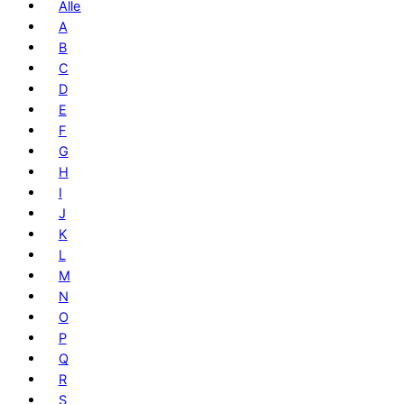
Alle
A
B
C
D
E
F
G
H
I
J
K
L
M
N
O
P
Q
R
S