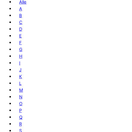
Alle
A
B
C
D
E
F
G
H
I
J
K
L
M
N
O
P
Q
R
S