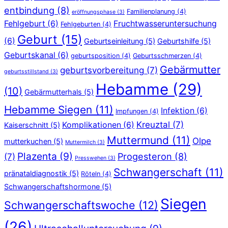
entbindung
(8)
Familienplanung
(4)
eröffnungsphase
(3)
Fehlgeburt
(6)
Fruchtwasseruntersuchung
Fehlgeburten
(4)
Geburt
(15)
(6)
Geburtseinleitung
(5)
Geburtshilfe
(5)
Geburtskanal
(6)
geburtsposition
(4)
Geburtsschmerzen
(4)
Gebärmutter
geburtsvorbereitung
(7)
geburtsstillstand
(3)
Hebamme
(29)
(10)
Gebärmutterhals
(5)
Hebamme Siegen
(11)
Infektion
(6)
Impfungen
(4)
Kreuztal
(7)
Komplikationen
(6)
Kaiserschnitt
(5)
Muttermund
(11)
Olpe
mutterkuchen
(5)
Muttermilch
(3)
Plazenta
(9)
Progesteron
(8)
(7)
Presswehen
(3)
Schwangerschaft
(11)
pränataldiagnostik
(5)
Röteln
(4)
Schwangerschaftshormone
(5)
Siegen
Schwangerschaftswoche
(12)
(26)