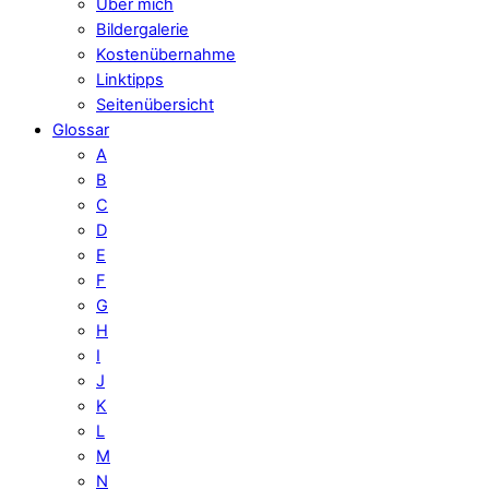
Über mich
Bildergalerie
Kostenübernahme
Linktipps
Seitenübersicht
Glossar
A
B
C
D
E
F
G
H
I
J
K
L
M
N