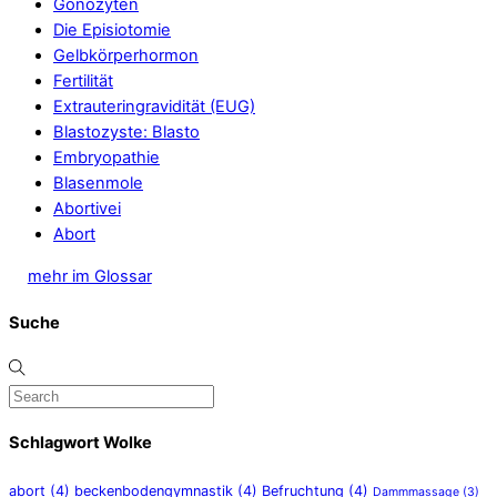
Gonozyten
Die Episiotomie
Gelbkörperhormon
Fertilität
Extrauteringravidität (EUG)
Blastozyste: Blasto
Embryopathie
Blasenmole
Abortivei
Abort
mehr im Glossar
Suche
Schlagwort Wolke
abort
(4)
beckenbodengymnastik
(4)
Befruchtung
(4)
Dammmassage
(3)