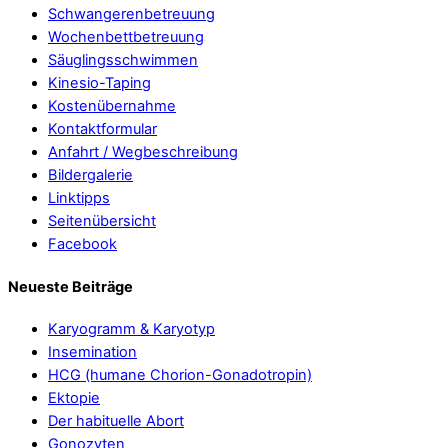
Schwangerenbetreuung
Wochenbettbetreuung
Säuglingsschwimmen
Kinesio-Taping
Kostenübernahme
Kontaktformular
Anfahrt / Wegbeschreibung
Bildergalerie
Linktipps
Seitenübersicht
Facebook
Neueste Beiträge
Karyogramm & Karyotyp
Insemination
HCG (humane Chorion-Gonadotropin)
Ektopie
Der habituelle Abort
Gonozyten