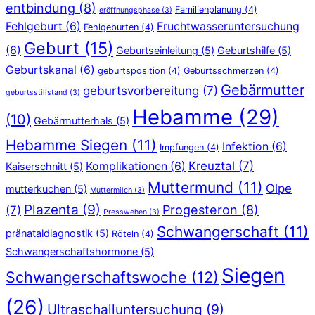
entbindung
(8)
Familienplanung
(4)
eröffnungsphase
(3)
Fehlgeburt
(6)
Fruchtwasseruntersuchung
Fehlgeburten
(4)
Geburt
(15)
(6)
Geburtseinleitung
(5)
Geburtshilfe
(5)
Geburtskanal
(6)
geburtsposition
(4)
Geburtsschmerzen
(4)
Gebärmutter
geburtsvorbereitung
(7)
geburtsstillstand
(3)
Hebamme
(29)
(10)
Gebärmutterhals
(5)
Hebamme Siegen
(11)
Infektion
(6)
Impfungen
(4)
Kreuztal
(7)
Komplikationen
(6)
Kaiserschnitt
(5)
Muttermund
(11)
Olpe
mutterkuchen
(5)
Muttermilch
(3)
Plazenta
(9)
Progesteron
(8)
(7)
Presswehen
(3)
Schwangerschaft
(11)
pränataldiagnostik
(5)
Röteln
(4)
Schwangerschaftshormone
(5)
Siegen
Schwangerschaftswoche
(12)
(26)
Ultraschalluntersuchung
(9)