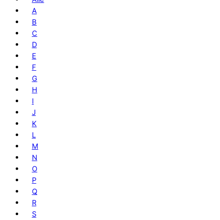
A
B
C
D
E
F
G
H
I
J
K
L
M
N
O
P
Q
R
S