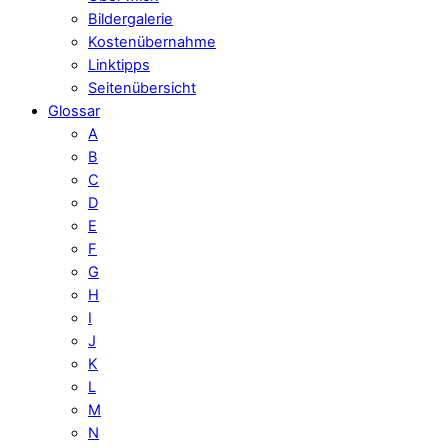
Bildergalerie
Kostenübernahme
Linktipps
Seitenübersicht
Glossar
A
B
C
D
E
F
G
H
I
J
K
L
M
N