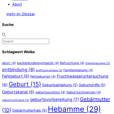
Abort
mehr im Glossar
Suche
Schlagwort Wolke
abort
(4)
beckenbodengymnastik
(4)
Befruchtung
(4)
Dammmassage
(3)
entbindung
(8)
Familienplanung
(4)
eröffnungsphase
(3)
Fehlgeburt
(6)
Fruchtwasseruntersuchung
Fehlgeburten
(4)
Geburt
(15)
(6)
Geburtseinleitung
(5)
Geburtshilfe
(5)
Geburtskanal
(6)
geburtsposition
(4)
Geburtsschmerzen
(4)
Gebärmutter
geburtsvorbereitung
(7)
geburtsstillstand
(3)
Hebamme
(29)
(10)
Gebärmutterhals
(5)