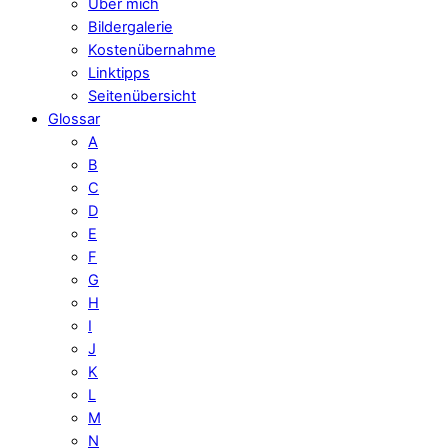
Über mich
Bildergalerie
Kostenübernahme
Linktipps
Seitenübersicht
Glossar
A
B
C
D
E
F
G
H
I
J
K
L
M
N