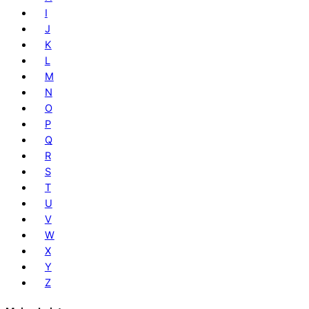
I
J
K
L
M
N
O
P
Q
R
S
T
U
V
W
X
Y
Z