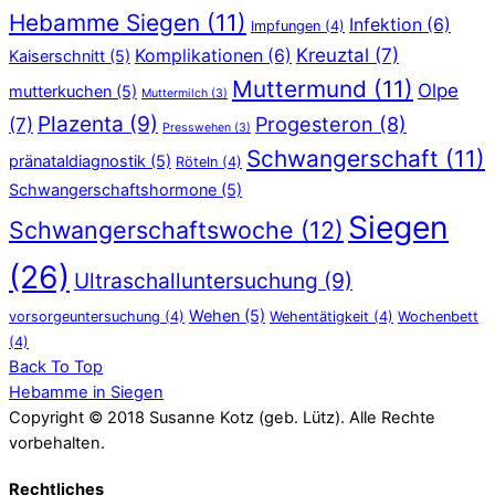
Hebamme Siegen
(11)
Infektion
(6)
Impfungen
(4)
Kreuztal
(7)
Komplikationen
(6)
Kaiserschnitt
(5)
Muttermund
(11)
Olpe
mutterkuchen
(5)
Muttermilch
(3)
Plazenta
(9)
Progesteron
(8)
(7)
Presswehen
(3)
Schwangerschaft
(11)
pränataldiagnostik
(5)
Röteln
(4)
Schwangerschaftshormone
(5)
Siegen
Schwangerschaftswoche
(12)
(26)
Ultraschalluntersuchung
(9)
Wehen
(5)
vorsorgeuntersuchung
(4)
Wehentätigkeit
(4)
Wochenbett
(4)
Back To Top
Hebamme in Siegen
Copyright © 2018 Susanne Kotz (geb. Lütz). Alle Rechte
vorbehalten.
Rechtliches