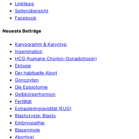
Linktipps
Seitenübersicht
Facebook
Neueste Beiträge
Karyogramm & Karyotyp
Insemination
HCG (humane Chorion-Gonadotropin)
Ektopie
Der habituelle Abort
Gonozyten
Die Episiotomie
Gelbkörperhormon
Fertilität
Extrauteringravidität (EUG)
Blastozyste: Blasto
Embryopathie
Blasenmole
Abortivei