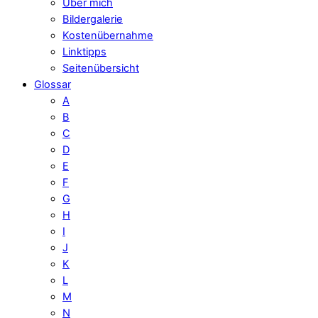
Über mich
Bildergalerie
Kostenübernahme
Linktipps
Seitenübersicht
Glossar
A
B
C
D
E
F
G
H
I
J
K
L
M
N