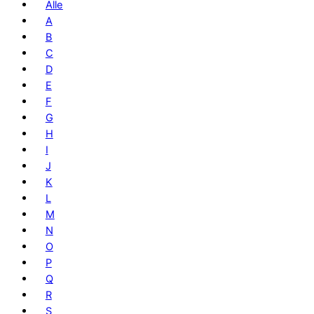
Alle
A
B
C
D
E
F
G
H
I
J
K
L
M
N
O
P
Q
R
S