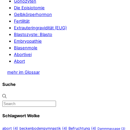
Gonozyten
Die Episiotomie
Gelbkörperhormon
Fertilität
Extrauteringravidität (EUG)
Blastozyste: Blasto
Embryopathie
Blasenmole
Abortivei
Abort
mehr im Glossar
Suche
Schlagwort Wolke
abort
(4)
beckenbodengymnastik
(4)
Befruchtung
(4)
Dammmassage
(3)