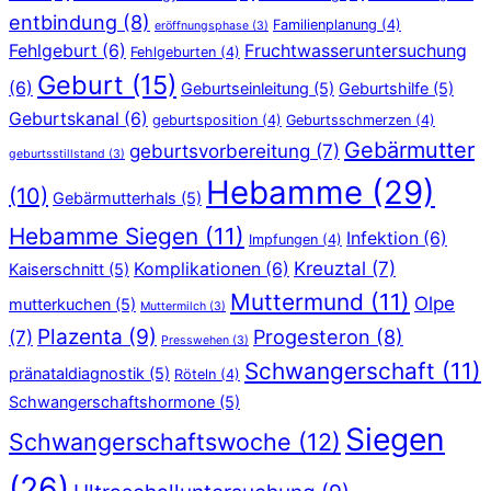
entbindung
(8)
Familienplanung
(4)
eröffnungsphase
(3)
Fehlgeburt
(6)
Fruchtwasseruntersuchung
Fehlgeburten
(4)
Geburt
(15)
(6)
Geburtseinleitung
(5)
Geburtshilfe
(5)
Geburtskanal
(6)
geburtsposition
(4)
Geburtsschmerzen
(4)
Gebärmutter
geburtsvorbereitung
(7)
geburtsstillstand
(3)
Hebamme
(29)
(10)
Gebärmutterhals
(5)
Hebamme Siegen
(11)
Infektion
(6)
Impfungen
(4)
Kreuztal
(7)
Komplikationen
(6)
Kaiserschnitt
(5)
Muttermund
(11)
Olpe
mutterkuchen
(5)
Muttermilch
(3)
Plazenta
(9)
Progesteron
(8)
(7)
Presswehen
(3)
Schwangerschaft
(11)
pränataldiagnostik
(5)
Röteln
(4)
Schwangerschaftshormone
(5)
Siegen
Schwangerschaftswoche
(12)
(26)