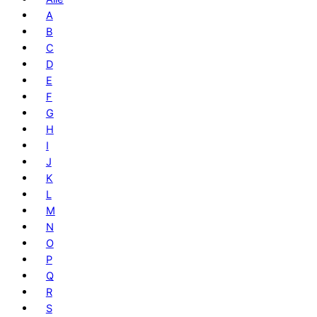
A
B
C
D
E
F
G
H
I
J
K
L
M
N
O
P
Q
R
S