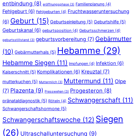
entbindung
(8)
Familienplanung
(4)
eröffnungsphase
(3)
Fehlgeburt
(6)
Fruchtwasseruntersuchung
Fehlgeburten
(4)
Geburt
(15)
(6)
Geburtseinleitung
(5)
Geburtshilfe
(5)
Geburtskanal
(6)
geburtsposition
(4)
Geburtsschmerzen
(4)
Gebärmutter
geburtsvorbereitung
(7)
geburtsstillstand
(3)
Hebamme
(29)
(10)
Gebärmutterhals
(5)
Hebamme Siegen
(11)
Infektion
(6)
Impfungen
(4)
Kreuztal
(7)
Komplikationen
(6)
Kaiserschnitt
(5)
Muttermund
(11)
Olpe
mutterkuchen
(5)
Muttermilch
(3)
Plazenta
(9)
Progesteron
(8)
(7)
Presswehen
(3)
Schwangerschaft
(11)
pränataldiagnostik
(5)
Röteln
(4)
Schwangerschaftshormone
(5)
Siegen
Schwangerschaftswoche
(12)
(26)
Ultraschalluntersuchung
(9)