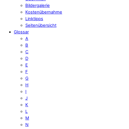
Bildergalerie
Kostenübernahme
Linktipps
Seitenübersicht
Glossar
A
B
C
D
E
F
G
H
I
J
K
L
M
N