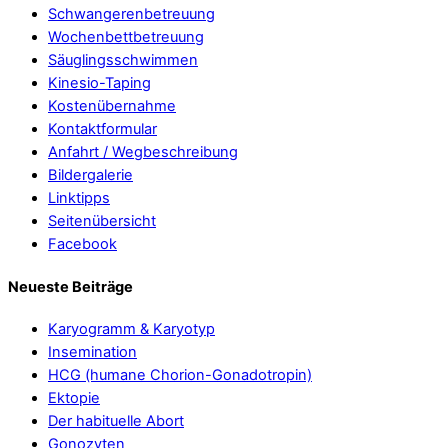
Schwangerenbetreuung
Wochenbettbetreuung
Säuglingsschwimmen
Kinesio-Taping
Kostenübernahme
Kontaktformular
Anfahrt / Wegbeschreibung
Bildergalerie
Linktipps
Seitenübersicht
Facebook
Neueste Beiträge
Karyogramm & Karyotyp
Insemination
HCG (humane Chorion-Gonadotropin)
Ektopie
Der habituelle Abort
Gonozyten