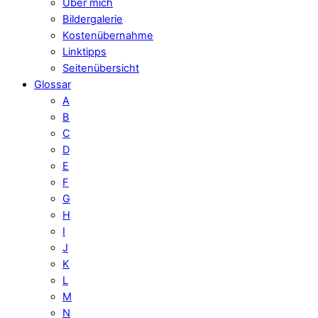
Über mich
Bildergalerie
Kostenübernahme
Linktipps
Seitenübersicht
Glossar
A
B
C
D
E
F
G
H
I
J
K
L
M
N