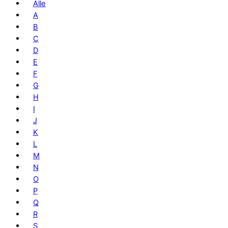
Alle
A
B
C
D
E
F
G
H
I
J
K
L
M
N
O
P
Q
R
S