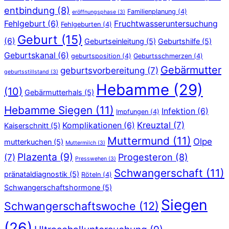
entbindung
(8)
Familienplanung
(4)
eröffnungsphase
(3)
Fehlgeburt
(6)
Fruchtwasseruntersuchung
Fehlgeburten
(4)
Geburt
(15)
(6)
Geburtseinleitung
(5)
Geburtshilfe
(5)
Geburtskanal
(6)
geburtsposition
(4)
Geburtsschmerzen
(4)
Gebärmutter
geburtsvorbereitung
(7)
geburtsstillstand
(3)
Hebamme
(29)
(10)
Gebärmutterhals
(5)
Hebamme Siegen
(11)
Infektion
(6)
Impfungen
(4)
Kreuztal
(7)
Komplikationen
(6)
Kaiserschnitt
(5)
Muttermund
(11)
Olpe
mutterkuchen
(5)
Muttermilch
(3)
Plazenta
(9)
Progesteron
(8)
(7)
Presswehen
(3)
Schwangerschaft
(11)
pränataldiagnostik
(5)
Röteln
(4)
Schwangerschaftshormone
(5)
Siegen
Schwangerschaftswoche
(12)
(26)