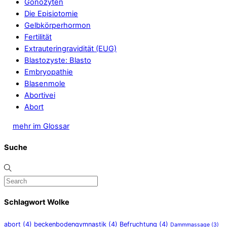
Gonozyten
Die Episiotomie
Gelbkörperhormon
Fertilität
Extrauteringravidität (EUG)
Blastozyste: Blasto
Embryopathie
Blasenmole
Abortivei
Abort
mehr im Glossar
Suche
Schlagwort Wolke
abort
(4)
beckenbodengymnastik
(4)
Befruchtung
(4)
Dammmassage
(3)