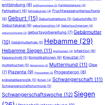
entbindung
(8)
Familienplanung
(4)
eröffnungsphase
(3)
Fehlgeburt
(6)
Fruchtwasseruntersuchung
Fehlgeburten
(4)
Geburt
(15)
(6)
Geburtseinleitung
(5)
Geburtshilfe
(5)
Geburtskanal
(6)
geburtsposition
(4)
Geburtsschmerzen
(4)
Gebärmutter
geburtsvorbereitung
(7)
geburtsstillstand
(3)
Hebamme
(29)
(10)
Gebärmutterhals
(5)
Hebamme Siegen
(11)
Infektion
(6)
Impfungen
(4)
Kreuztal
(7)
Komplikationen
(6)
Kaiserschnitt
(5)
Muttermund
(11)
Olpe
mutterkuchen
(5)
Muttermilch
(3)
Plazenta
(9)
Progesteron
(8)
(7)
Presswehen
(3)
Schwangerschaft
(11)
pränataldiagnostik
(5)
Röteln
(4)
Schwangerschaftshormone
(5)
Siegen
Schwangerschaftswoche
(12)
(26)