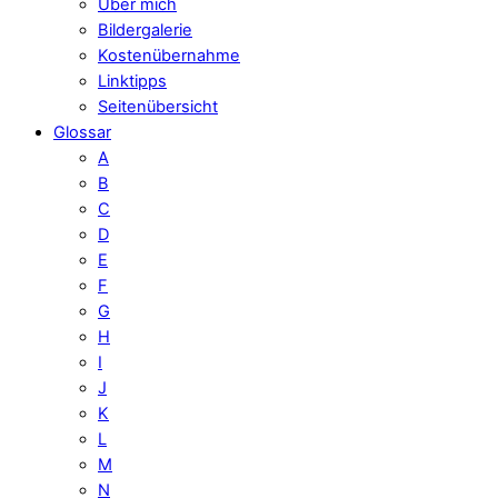
Über mich
Bildergalerie
Kostenübernahme
Linktipps
Seitenübersicht
Glossar
A
B
C
D
E
F
G
H
I
J
K
L
M
N