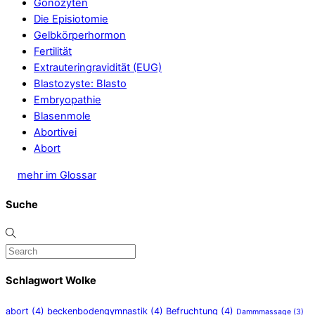
Gonozyten
Die Episiotomie
Gelbkörperhormon
Fertilität
Extrauteringravidität (EUG)
Blastozyste: Blasto
Embryopathie
Blasenmole
Abortivei
Abort
mehr im Glossar
Suche
Schlagwort Wolke
abort
(4)
beckenbodengymnastik
(4)
Befruchtung
(4)
Dammmassage
(3)