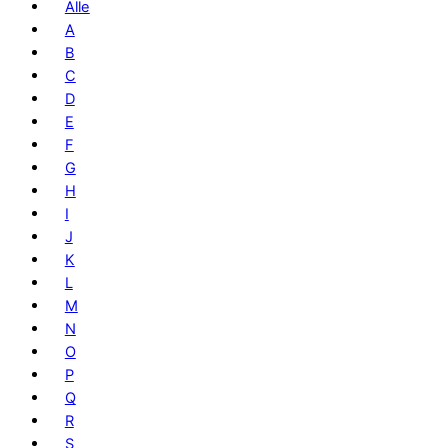
Alle
A
B
C
D
E
F
G
H
I
J
K
L
M
N
O
P
Q
R
S