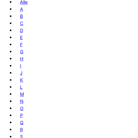
Alle
A
B
C
D
E
F
G
H
I
J
K
L
M
N
O
P
Q
R
S