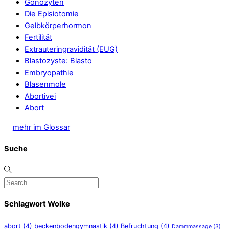
Gonozyten
Die Episiotomie
Gelbkörperhormon
Fertilität
Extrauteringravidität (EUG)
Blastozyste: Blasto
Embryopathie
Blasenmole
Abortivei
Abort
mehr im Glossar
Suche
Schlagwort Wolke
abort
(4)
beckenbodengymnastik
(4)
Befruchtung
(4)
Dammmassage
(3)