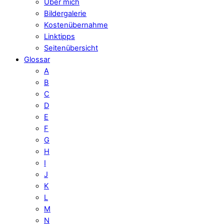
Über mich
Bildergalerie
Kostenübernahme
Linktipps
Seitenübersicht
Glossar
A
B
C
D
E
F
G
H
I
J
K
L
M
N