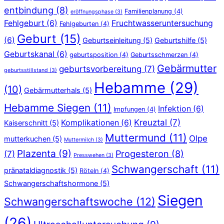
entbindung
(8)
Familienplanung
(4)
eröffnungsphase
(3)
Fehlgeburt
(6)
Fruchtwasseruntersuchung
Fehlgeburten
(4)
Geburt
(15)
(6)
Geburtseinleitung
(5)
Geburtshilfe
(5)
Geburtskanal
(6)
geburtsposition
(4)
Geburtsschmerzen
(4)
Gebärmutter
geburtsvorbereitung
(7)
geburtsstillstand
(3)
Hebamme
(29)
(10)
Gebärmutterhals
(5)
Hebamme Siegen
(11)
Infektion
(6)
Impfungen
(4)
Kreuztal
(7)
Komplikationen
(6)
Kaiserschnitt
(5)
Muttermund
(11)
Olpe
mutterkuchen
(5)
Muttermilch
(3)
Plazenta
(9)
Progesteron
(8)
(7)
Presswehen
(3)
Schwangerschaft
(11)
pränataldiagnostik
(5)
Röteln
(4)
Schwangerschaftshormone
(5)
Siegen
Schwangerschaftswoche
(12)
(26)