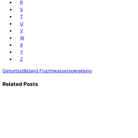
R
S
T
U
V
W
X
Y
Z
Geburtsstillstand
Fruchtwasserspiegelung
Related Posts