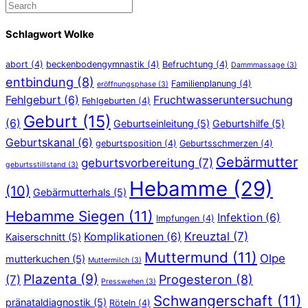
Schlagwort Wolke
abort
(4)
beckenbodengymnastik
(4)
Befruchtung
(4)
Dammmassage
(3)
entbindung
(8)
Familienplanung
(4)
eröffnungsphase
(3)
Fehlgeburt
(6)
Fruchtwasseruntersuchung
Fehlgeburten
(4)
Geburt
(15)
(6)
Geburtseinleitung
(5)
Geburtshilfe
(5)
Geburtskanal
(6)
geburtsposition
(4)
Geburtsschmerzen
(4)
Gebärmutter
geburtsvorbereitung
(7)
geburtsstillstand
(3)
Hebamme
(29)
(10)
Gebärmutterhals
(5)
Hebamme Siegen
(11)
Infektion
(6)
Impfungen
(4)
Kreuztal
(7)
Komplikationen
(6)
Kaiserschnitt
(5)
Muttermund
(11)
Olpe
mutterkuchen
(5)
Muttermilch
(3)
Plazenta
(9)
Progesteron
(8)
(7)
Presswehen
(3)
Schwangerschaft
(11)
pränataldiagnostik
(5)
Röteln
(4)