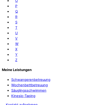
O
P
Q
R
S
T
U
V
W
X
Y
Z
Meine Leistungen
Schwangerenbetreuung
Wochenbettbetreuung
Säuglingsschwimmen
Kinesio-Taping
Kontakt aufnehmen