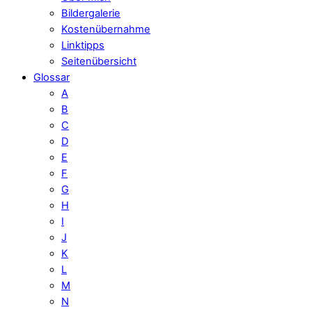
Bildergalerie
Kostenübernahme
Linktipps
Seitenübersicht
Glossar
A
B
C
D
E
F
G
H
I
J
K
L
M
N