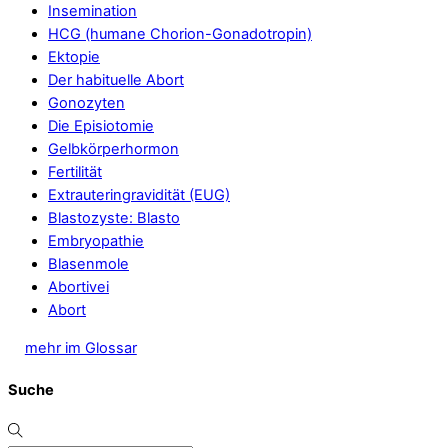
Insemination
HCG (humane Chorion-Gonadotropin)
Ektopie
Der habituelle Abort
Gonozyten
Die Episiotomie
Gelbkörperhormon
Fertilität
Extrauteringravidität (EUG)
Blastozyste: Blasto
Embryopathie
Blasenmole
Abortivei
Abort
mehr im Glossar
Suche