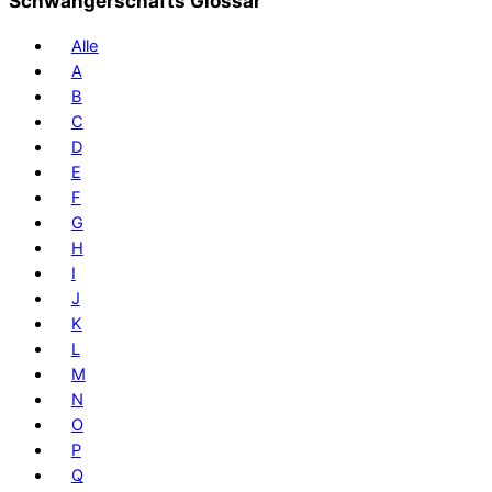
Schwangerschafts Glossar
Alle
A
B
C
D
E
F
G
H
I
J
K
L
M
N
O
P
Q