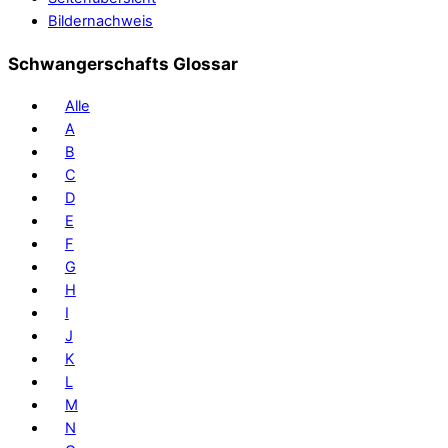
Bildernachweis
Schwangerschafts Glossar
Alle
A
B
C
D
E
F
G
H
I
J
K
L
M
N