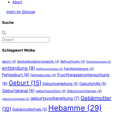
Abort
mehr im Glossar
Suche
Schlagwort Wolke
abort
(4)
beckenbodengymnastik
(4)
Befruchtung
(4)
Dammmassage
(3)
entbindung
(8)
Familienplanung
(4)
eröffnungsphase
(3)
Fehlgeburt
(6)
Fruchtwasseruntersuchung
Fehlgeburten
(4)
Geburt
(15)
(6)
Geburtseinleitung
(5)
Geburtshilfe
(5)
Geburtskanal
(6)
geburtsposition
(4)
Geburtsschmerzen
(4)
Gebärmutter
geburtsvorbereitung
(7)
geburtsstillstand
(3)
Hebamme
(29)
(10)
Gebärmutterhals
(5)