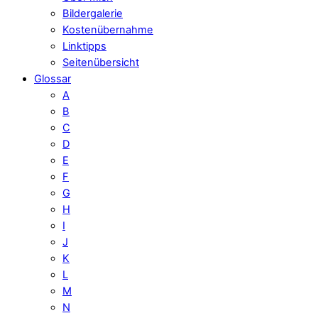
Bildergalerie
Kostenübernahme
Linktipps
Seitenübersicht
Glossar
A
B
C
D
E
F
G
H
I
J
K
L
M
N