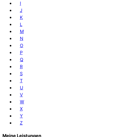
I
J
K
L
M
N
O
P
Q
R
S
T
U
V
W
X
Y
Z
Meine Leistungen