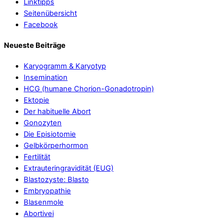
Linktipps
Seitenübersicht
Facebook
Neueste Beiträge
Karyogramm & Karyotyp
Insemination
HCG (humane Chorion-Gonadotropin)
Ektopie
Der habituelle Abort
Gonozyten
Die Episiotomie
Gelbkörperhormon
Fertilität
Extrauteringravidität (EUG)
Blastozyste: Blasto
Embryopathie
Blasenmole
Abortivei