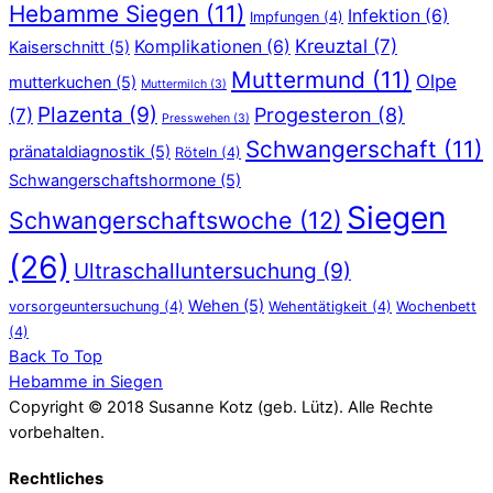
Hebamme Siegen
(11)
Infektion
(6)
Impfungen
(4)
Kreuztal
(7)
Komplikationen
(6)
Kaiserschnitt
(5)
Muttermund
(11)
Olpe
mutterkuchen
(5)
Muttermilch
(3)
Plazenta
(9)
Progesteron
(8)
(7)
Presswehen
(3)
Schwangerschaft
(11)
pränataldiagnostik
(5)
Röteln
(4)
Schwangerschaftshormone
(5)
Siegen
Schwangerschaftswoche
(12)
(26)
Ultraschalluntersuchung
(9)
Wehen
(5)
vorsorgeuntersuchung
(4)
Wehentätigkeit
(4)
Wochenbett
(4)
Back To Top
Hebamme in Siegen
Copyright © 2018 Susanne Kotz (geb. Lütz). Alle Rechte
vorbehalten.
Rechtliches