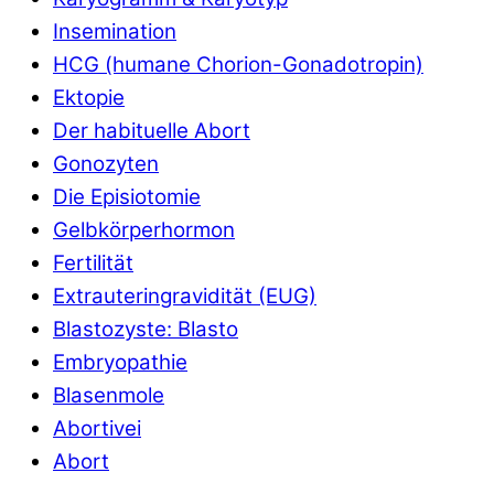
Insemination
HCG (humane Chorion-Gonadotropin)
Ektopie
Der habituelle Abort
Gonozyten
Die Episiotomie
Gelbkörperhormon
Fertilität
Extrauteringravidität (EUG)
Blastozyste: Blasto
Embryopathie
Blasenmole
Abortivei
Abort