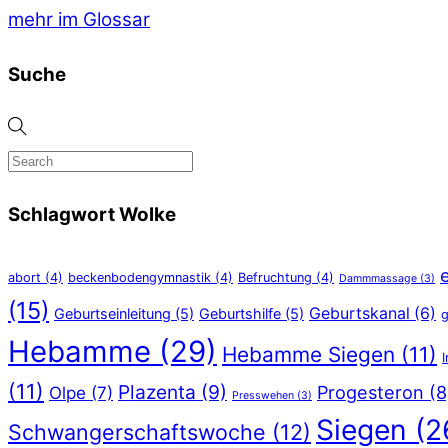
mehr im Glossar
Suche
Schlagwort Wolke
abort
(4)
beckenbodengymnastik
(4)
Befruchtung
(4)
Dammmassage
(3)
(15)
Geburtskanal
(6)
Geburtseinleitung
(5)
Geburtshilfe
(5)
g
Hebamme
(29)
Hebamme Siegen
(11)
(11)
Plazenta
(9)
Progesteron
(8
Olpe
(7)
Presswehen
(3)
Siegen
(2
Schwangerschaftswoche
(12)