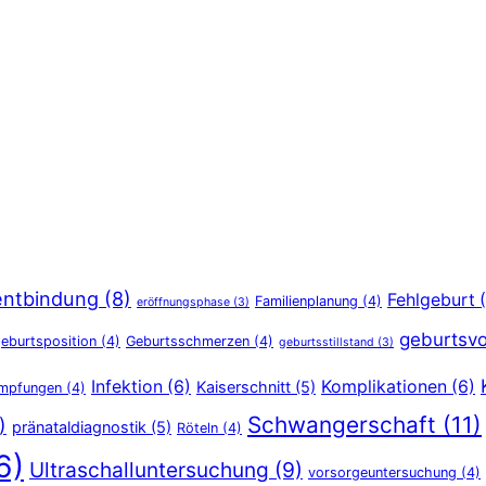
entbindung
(8)
Fehlgeburt
(
Familienplanung
(4)
eröffnungsphase
(3)
geburtsvo
eburtsposition
(4)
Geburtsschmerzen
(4)
geburtsstillstand
(3)
Infektion
(6)
Komplikationen
(6)
Kaiserschnitt
(5)
Impfungen
(4)
Schwangerschaft
(11)
)
pränataldiagnostik
(5)
Röteln
(4)
6)
Ultraschalluntersuchung
(9)
vorsorgeuntersuchung
(4)