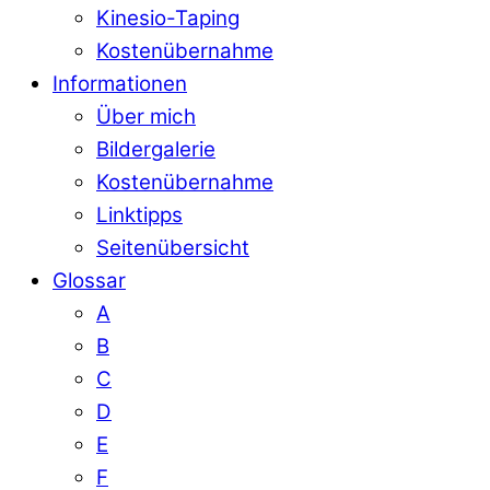
Kinesio-Taping
Kostenübernahme
Informationen
Über mich
Bildergalerie
Kostenübernahme
Linktipps
Seitenübersicht
Glossar
A
B
C
D
E
F