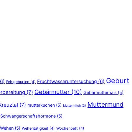
Geburt
6)
Fruchtwasseruntersuchung
(6)
Fehlgeburten
(4)
Gebärmutter
(10)
rbereitung
(7)
Gebärmutterhals
(5)
Muttermund
Kreuztal
(7)
mutterkuchen
(5)
Muttermilch
(3)
Schwangerschaftshormone
(5)
Wehen
(5)
Wehentätigkeit
(4)
Wochenbett
(4)