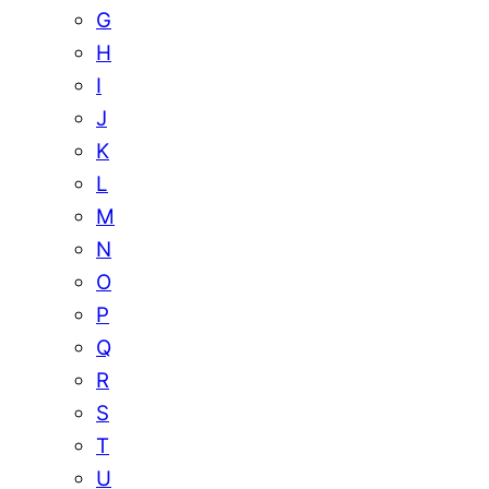
G
H
I
J
K
L
M
N
O
P
Q
R
S
T
U