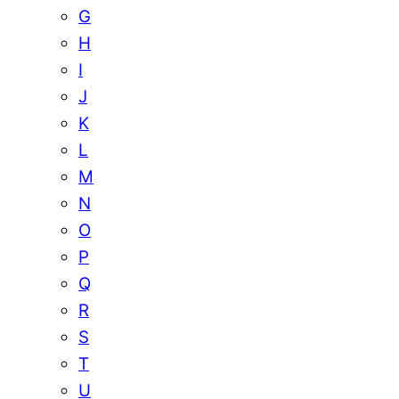
G
H
I
J
K
L
M
N
O
P
Q
R
S
T
U