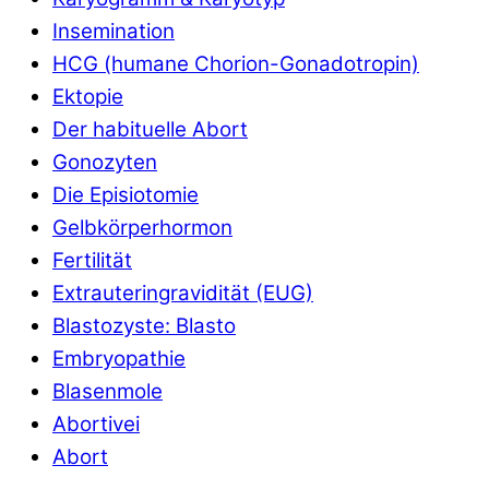
Insemination
HCG (humane Chorion-Gonadotropin)
Ektopie
Der habituelle Abort
Gonozyten
Die Episiotomie
Gelbkörperhormon
Fertilität
Extrauteringravidität (EUG)
Blastozyste: Blasto
Embryopathie
Blasenmole
Abortivei
Abort