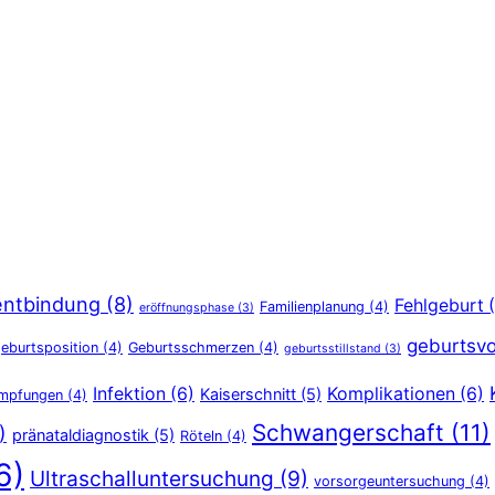
entbindung
(8)
Fehlgeburt
(
Familienplanung
(4)
eröffnungsphase
(3)
geburtsvo
eburtsposition
(4)
Geburtsschmerzen
(4)
geburtsstillstand
(3)
Infektion
(6)
Komplikationen
(6)
Kaiserschnitt
(5)
Impfungen
(4)
Schwangerschaft
(11)
)
pränataldiagnostik
(5)
Röteln
(4)
6)
Ultraschalluntersuchung
(9)
vorsorgeuntersuchung
(4)