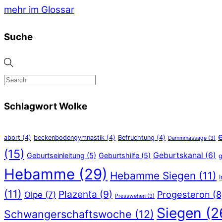
mehr im Glossar
Suche
Schlagwort Wolke
abort
(4)
beckenbodengymnastik
(4)
Befruchtung
(4)
Dammmassage
(3)
(15)
Geburtskanal
(6)
Geburtseinleitung
(5)
Geburtshilfe
(5)
g
Hebamme
(29)
Hebamme Siegen
(11)
(11)
Plazenta
(9)
Progesteron
(8
Olpe
(7)
Presswehen
(3)
Siegen
(2
Schwangerschaftswoche
(12)