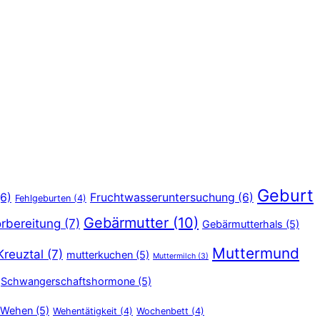
Geburt
6)
Fruchtwasseruntersuchung
(6)
Fehlgeburten
(4)
Gebärmutter
(10)
rbereitung
(7)
Gebärmutterhals
(5)
Muttermund
Kreuztal
(7)
mutterkuchen
(5)
Muttermilch
(3)
Schwangerschaftshormone
(5)
Wehen
(5)
Wehentätigkeit
(4)
Wochenbett
(4)