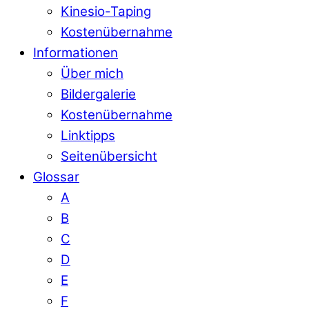
Kinesio-Taping
Kostenübernahme
Informationen
Über mich
Bildergalerie
Kostenübernahme
Linktipps
Seitenübersicht
Glossar
A
B
C
D
E
F