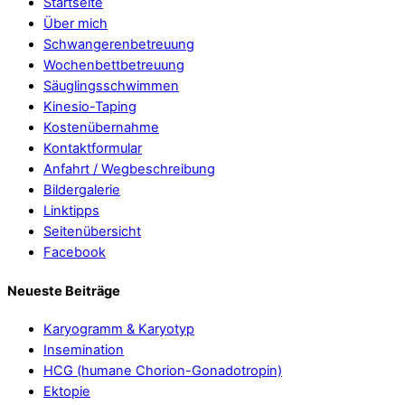
Startseite
Über mich
Schwangerenbetreuung
Wochenbettbetreuung
Säuglingsschwimmen
Kinesio-Taping
Kostenübernahme
Kontaktformular
Anfahrt / Wegbeschreibung
Bildergalerie
Linktipps
Seitenübersicht
Facebook
Neueste Beiträge
Karyogramm & Karyotyp
Insemination
HCG (humane Chorion-Gonadotropin)
Ektopie