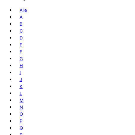
Alle
A
B
C
D
E
F
G
H
I
J
K
L
M
N
O
P
Q
R