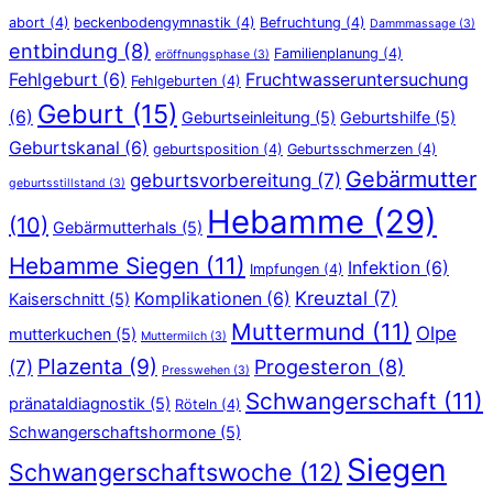
abort
(4)
beckenbodengymnastik
(4)
Befruchtung
(4)
Dammmassage
(3)
entbindung
(8)
Familienplanung
(4)
eröffnungsphase
(3)
Fehlgeburt
(6)
Fruchtwasseruntersuchung
Fehlgeburten
(4)
Geburt
(15)
(6)
Geburtseinleitung
(5)
Geburtshilfe
(5)
Geburtskanal
(6)
geburtsposition
(4)
Geburtsschmerzen
(4)
Gebärmutter
geburtsvorbereitung
(7)
geburtsstillstand
(3)
Hebamme
(29)
(10)
Gebärmutterhals
(5)
Hebamme Siegen
(11)
Infektion
(6)
Impfungen
(4)
Kreuztal
(7)
Komplikationen
(6)
Kaiserschnitt
(5)
Muttermund
(11)
Olpe
mutterkuchen
(5)
Muttermilch
(3)
Plazenta
(9)
Progesteron
(8)
(7)
Presswehen
(3)
Schwangerschaft
(11)
pränataldiagnostik
(5)
Röteln
(4)
Schwangerschaftshormone
(5)
Siegen
Schwangerschaftswoche
(12)