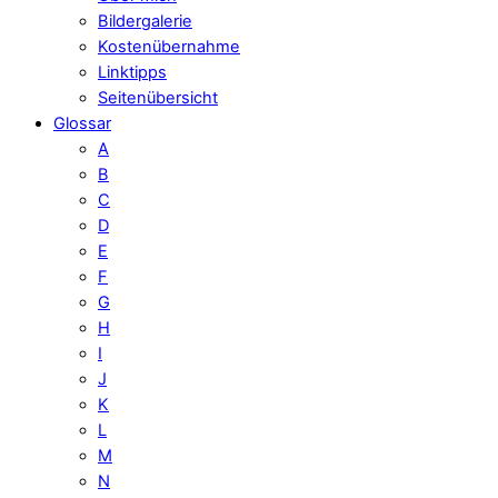
Bildergalerie
Kostenübernahme
Linktipps
Seitenübersicht
Glossar
A
B
C
D
E
F
G
H
I
J
K
L
M
N