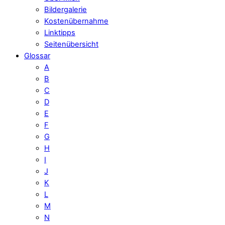
Bildergalerie
Kostenübernahme
Linktipps
Seitenübersicht
Glossar
A
B
C
D
E
F
G
H
I
J
K
L
M
N