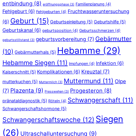
entbindung
(8)
Familienplanung
(4)
eröffnungsphase
(3)
Fehlgeburt
(6)
Fruchtwasseruntersuchung
Fehlgeburten
(4)
Geburt
(15)
(6)
Geburtseinleitung
(5)
Geburtshilfe
(5)
Geburtskanal
(6)
geburtsposition
(4)
Geburtsschmerzen
(4)
Gebärmutter
geburtsvorbereitung
(7)
geburtsstillstand
(3)
Hebamme
(29)
(10)
Gebärmutterhals
(5)
Hebamme Siegen
(11)
Infektion
(6)
Impfungen
(4)
Kreuztal
(7)
Komplikationen
(6)
Kaiserschnitt
(5)
Muttermund
(11)
Olpe
mutterkuchen
(5)
Muttermilch
(3)
Plazenta
(9)
Progesteron
(8)
(7)
Presswehen
(3)
Schwangerschaft
(11)
pränataldiagnostik
(5)
Röteln
(4)
Schwangerschaftshormone
(5)
Siegen
Schwangerschaftswoche
(12)
(26)
Ultraschalluntersuchung
(9)