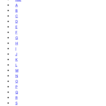
A
B
C
D
E
F
G
H
I
J
K
L
M
N
O
P
Q
R
S