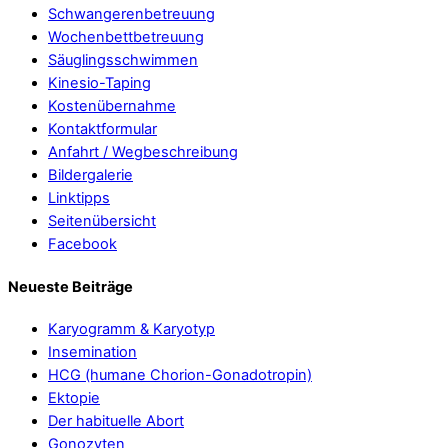
Schwangerenbetreuung
Wochenbettbetreuung
Säuglingsschwimmen
Kinesio-Taping
Kostenübernahme
Kontaktformular
Anfahrt / Wegbeschreibung
Bildergalerie
Linktipps
Seitenübersicht
Facebook
Neueste Beiträge
Karyogramm & Karyotyp
Insemination
HCG (humane Chorion-Gonadotropin)
Ektopie
Der habituelle Abort
Gonozyten