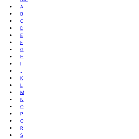
A
B
C
D
E
F
G
H
I
J
K
L
M
N
O
P
Q
R
S