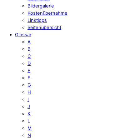
Bildergalerie
Kostenübernahme
Linktipps
Seitenübersicht
Glossar
A
B
C
D
E
F
G
H
I
J
K
L
M
N