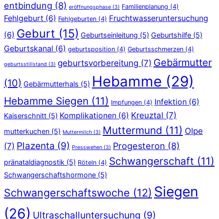
entbindung
(8)
Familienplanung
(4)
eröffnungsphase
(3)
Fehlgeburt
(6)
Fruchtwasseruntersuchung
Fehlgeburten
(4)
Geburt
(15)
(6)
Geburtseinleitung
(5)
Geburtshilfe
(5)
Geburtskanal
(6)
geburtsposition
(4)
Geburtsschmerzen
(4)
Gebärmutter
geburtsvorbereitung
(7)
geburtsstillstand
(3)
Hebamme
(29)
(10)
Gebärmutterhals
(5)
Hebamme Siegen
(11)
Infektion
(6)
Impfungen
(4)
Kreuztal
(7)
Komplikationen
(6)
Kaiserschnitt
(5)
Muttermund
(11)
Olpe
mutterkuchen
(5)
Muttermilch
(3)
Plazenta
(9)
Progesteron
(8)
(7)
Presswehen
(3)
Schwangerschaft
(11)
pränataldiagnostik
(5)
Röteln
(4)
Schwangerschaftshormone
(5)
Siegen
Schwangerschaftswoche
(12)
(26)
Ultraschalluntersuchung
(9)