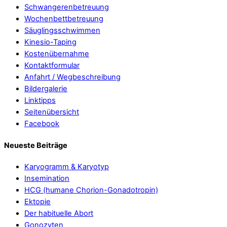
Schwangerenbetreuung
Wochenbettbetreuung
Säuglingsschwimmen
Kinesio-Taping
Kostenübernahme
Kontaktformular
Anfahrt / Wegbeschreibung
Bildergalerie
Linktipps
Seitenübersicht
Facebook
Neueste Beiträge
Karyogramm & Karyotyp
Insemination
HCG (humane Chorion-Gonadotropin)
Ektopie
Der habituelle Abort
Gonozyten