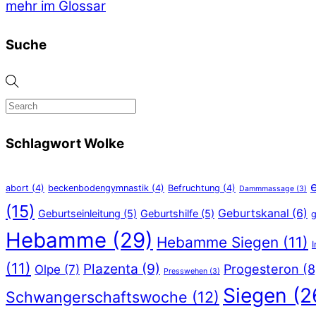
mehr im Glossar
Suche
Schlagwort Wolke
abort
(4)
beckenbodengymnastik
(4)
Befruchtung
(4)
Dammmassage
(3)
(15)
Geburtskanal
(6)
Geburtseinleitung
(5)
Geburtshilfe
(5)
g
Hebamme
(29)
Hebamme Siegen
(11)
(11)
Plazenta
(9)
Progesteron
(8
Olpe
(7)
Presswehen
(3)
Siegen
(2
Schwangerschaftswoche
(12)