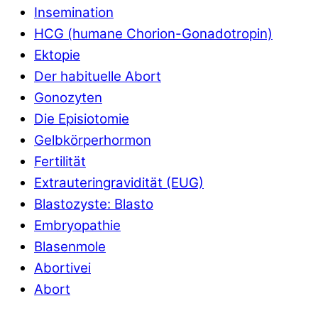
Insemination
HCG (humane Chorion-Gonadotropin)
Ektopie
Der habituelle Abort
Gonozyten
Die Episiotomie
Gelbkörperhormon
Fertilität
Extrauteringravidität (EUG)
Blastozyste: Blasto
Embryopathie
Blasenmole
Abortivei
Abort