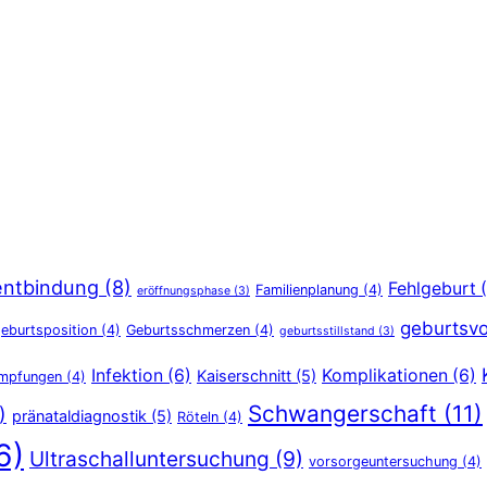
entbindung
(8)
Fehlgeburt
(
Familienplanung
(4)
eröffnungsphase
(3)
geburtsvo
eburtsposition
(4)
Geburtsschmerzen
(4)
geburtsstillstand
(3)
Infektion
(6)
Komplikationen
(6)
Kaiserschnitt
(5)
Impfungen
(4)
Schwangerschaft
(11)
)
pränataldiagnostik
(5)
Röteln
(4)
6)
Ultraschalluntersuchung
(9)
vorsorgeuntersuchung
(4)