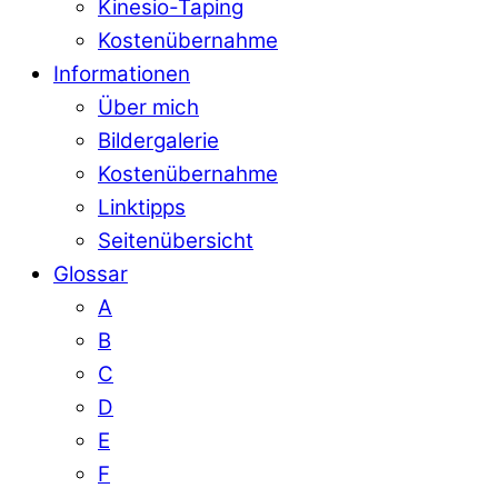
Kinesio-Taping
Kostenübernahme
Informationen
Über mich
Bildergalerie
Kostenübernahme
Linktipps
Seitenübersicht
Glossar
A
B
C
D
E
F