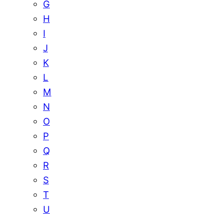
G
H
I
J
K
L
M
N
O
P
Q
R
S
T
U