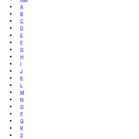
A
B
C
D
E
F
G
H
I
J
K
L
M
N
O
P
Q
R
S