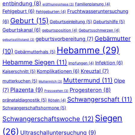
entbindung
(8)
Familienplanung
(4)
eröffnungsphase
(3)
Fehlgeburt
(6)
Fruchtwasseruntersuchung
Fehlgeburten
(4)
Geburt
(15)
(6)
Geburtseinleitung
(5)
Geburtshilfe
(5)
Geburtskanal
(6)
geburtsposition
(4)
Geburtsschmerzen
(4)
Gebärmutter
geburtsvorbereitung
(7)
geburtsstillstand
(3)
Hebamme
(29)
(10)
Gebärmutterhals
(5)
Hebamme Siegen
(11)
Infektion
(6)
Impfungen
(4)
Kreuztal
(7)
Komplikationen
(6)
Kaiserschnitt
(5)
Muttermund
(11)
Olpe
mutterkuchen
(5)
Muttermilch
(3)
Plazenta
(9)
Progesteron
(8)
(7)
Presswehen
(3)
Schwangerschaft
(11)
pränataldiagnostik
(5)
Röteln
(4)
Schwangerschaftshormone
(5)
Siegen
Schwangerschaftswoche
(12)
(26)
Ultraschalluntersuchung
(9)