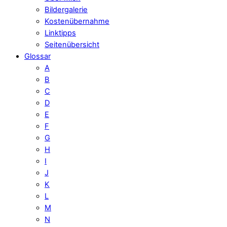
Bildergalerie
Kostenübernahme
Linktipps
Seitenübersicht
Glossar
A
B
C
D
E
F
G
H
I
J
K
L
M
N