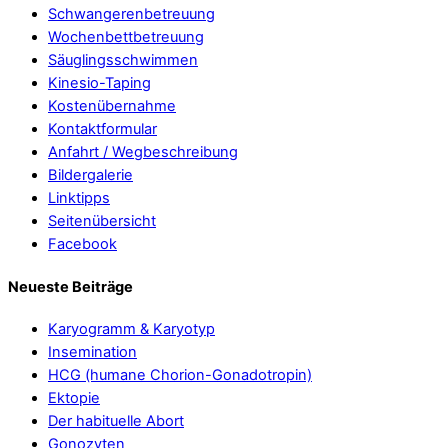
Schwangerenbetreuung
Wochenbettbetreuung
Säuglingsschwimmen
Kinesio-Taping
Kostenübernahme
Kontaktformular
Anfahrt / Wegbeschreibung
Bildergalerie
Linktipps
Seitenübersicht
Facebook
Neueste Beiträge
Karyogramm & Karyotyp
Insemination
HCG (humane Chorion-Gonadotropin)
Ektopie
Der habituelle Abort
Gonozyten