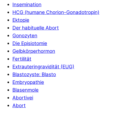
Insemination
HCG (humane Chorion-Gonadotropin)
Ektopie
Der habituelle Abort
Gonozyten
Die Episiotomie
Gelbkörperhormon
Fertilität
Extrauteringravidität (EUG)
Blastozyste: Blasto
Embryopathie
Blasenmole
Abortivei
Abort