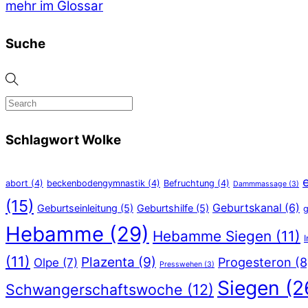
mehr im Glossar
Suche
Schlagwort Wolke
abort
(4)
beckenbodengymnastik
(4)
Befruchtung
(4)
Dammmassage
(3)
(15)
Geburtskanal
(6)
Geburtseinleitung
(5)
Geburtshilfe
(5)
g
Hebamme
(29)
Hebamme Siegen
(11)
(11)
Plazenta
(9)
Progesteron
(8
Olpe
(7)
Presswehen
(3)
Siegen
(2
Schwangerschaftswoche
(12)