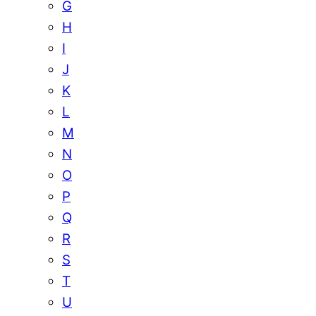
G
H
I
J
K
L
M
N
O
P
Q
R
S
T
U