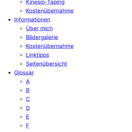
Kinesio-Taping
Kostenübernahme
Informationen
Über mich
Bildergalerie
Kostenübernahme
Linktipps
Seitenübersicht
Glossar
A
B
C
D
E
F