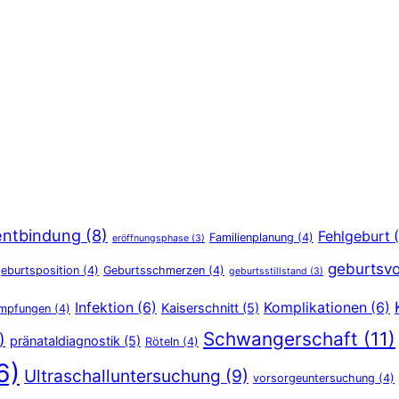
entbindung
(8)
Fehlgeburt
(
Familienplanung
(4)
eröffnungsphase
(3)
geburtsvo
eburtsposition
(4)
Geburtsschmerzen
(4)
geburtsstillstand
(3)
Infektion
(6)
Komplikationen
(6)
Kaiserschnitt
(5)
Impfungen
(4)
Schwangerschaft
(11)
)
pränataldiagnostik
(5)
Röteln
(4)
6)
Ultraschalluntersuchung
(9)
vorsorgeuntersuchung
(4)