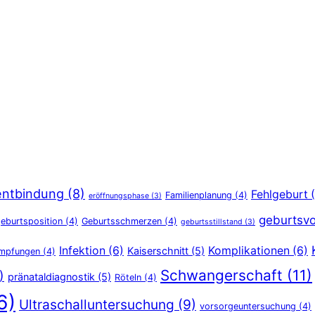
entbindung
(8)
Fehlgeburt
(
Familienplanung
(4)
eröffnungsphase
(3)
geburtsvo
eburtsposition
(4)
Geburtsschmerzen
(4)
geburtsstillstand
(3)
Infektion
(6)
Komplikationen
(6)
Kaiserschnitt
(5)
Impfungen
(4)
Schwangerschaft
(11)
)
pränataldiagnostik
(5)
Röteln
(4)
6)
Ultraschalluntersuchung
(9)
vorsorgeuntersuchung
(4)