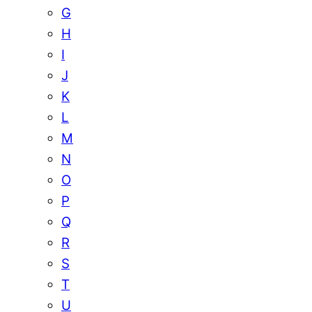
G
H
I
J
K
L
M
N
O
P
Q
R
S
T
U