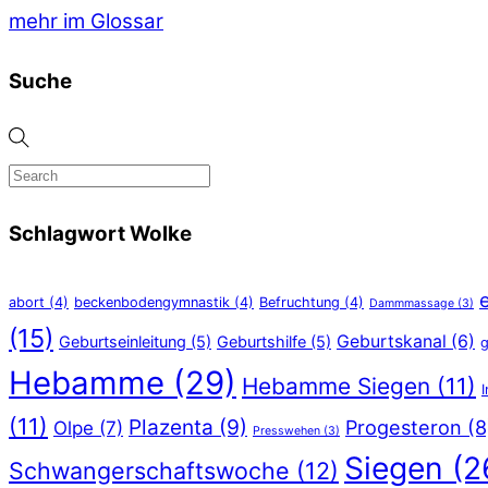
mehr im Glossar
Suche
Schlagwort Wolke
abort
(4)
beckenbodengymnastik
(4)
Befruchtung
(4)
Dammmassage
(3)
(15)
Geburtskanal
(6)
Geburtseinleitung
(5)
Geburtshilfe
(5)
g
Hebamme
(29)
Hebamme Siegen
(11)
(11)
Plazenta
(9)
Progesteron
(8
Olpe
(7)
Presswehen
(3)
Siegen
(2
Schwangerschaftswoche
(12)