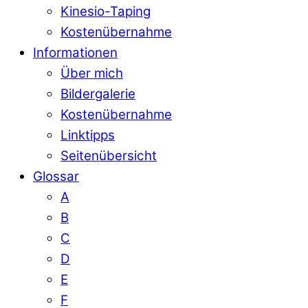
Kinesio-Taping
Kostenübernahme
Informationen
Über mich
Bildergalerie
Kostenübernahme
Linktipps
Seitenübersicht
Glossar
A
B
C
D
E
F