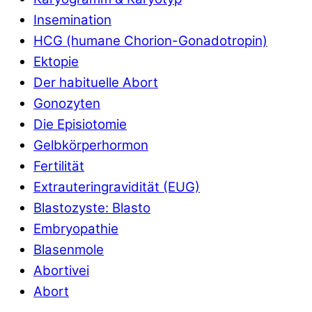
Insemination
HCG (humane Chorion-Gonadotropin)
Ektopie
Der habituelle Abort
Gonozyten
Die Episiotomie
Gelbkörperhormon
Fertilität
Extrauteringravidität (EUG)
Blastozyste: Blasto
Embryopathie
Blasenmole
Abortivei
Abort