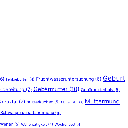
Geburt
6)
Fruchtwasseruntersuchung
(6)
Fehlgeburten
(4)
Gebärmutter
(10)
rbereitung
(7)
Gebärmutterhals
(5)
Muttermund
Kreuztal
(7)
mutterkuchen
(5)
Muttermilch
(3)
Schwangerschaftshormone
(5)
Wehen
(5)
Wehentätigkeit
(4)
Wochenbett
(4)