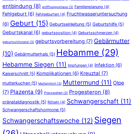
entbindung
(8)
Familienplanung
(4)
eröffnungsphase
(3)
Fehlgeburt
(6)
Fruchtwasseruntersuchung
Fehlgeburten
(4)
Geburt
(15)
(6)
Geburtseinleitung
(5)
Geburtshilfe
(5)
Geburtskanal
(6)
geburtsposition
(4)
Geburtsschmerzen
(4)
Gebärmutter
geburtsvorbereitung
(7)
geburtsstillstand
(3)
Hebamme
(29)
(10)
Gebärmutterhals
(5)
Hebamme Siegen
(11)
Infektion
(6)
Impfungen
(4)
Kreuztal
(7)
Komplikationen
(6)
Kaiserschnitt
(5)
Muttermund
(11)
Olpe
mutterkuchen
(5)
Muttermilch
(3)
Plazenta
(9)
Progesteron
(8)
(7)
Presswehen
(3)
Schwangerschaft
(11)
pränataldiagnostik
(5)
Röteln
(4)
Schwangerschaftshormone
(5)
Siegen
Schwangerschaftswoche
(12)
(26)