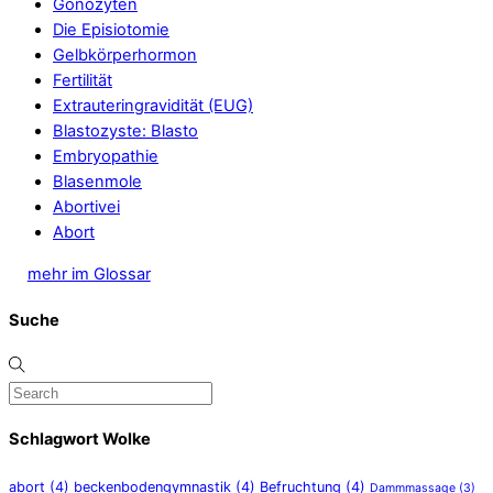
Gonozyten
Die Episiotomie
Gelbkörperhormon
Fertilität
Extrauteringravidität (EUG)
Blastozyste: Blasto
Embryopathie
Blasenmole
Abortivei
Abort
mehr im Glossar
Suche
Schlagwort Wolke
abort
(4)
beckenbodengymnastik
(4)
Befruchtung
(4)
Dammmassage
(3)