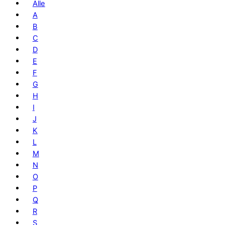
Alle
A
B
C
D
E
F
G
H
I
J
K
L
M
N
O
P
Q
R
S