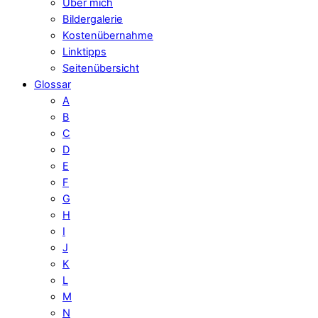
Über mich
Bildergalerie
Kostenübernahme
Linktipps
Seitenübersicht
Glossar
A
B
C
D
E
F
G
H
I
J
K
L
M
N