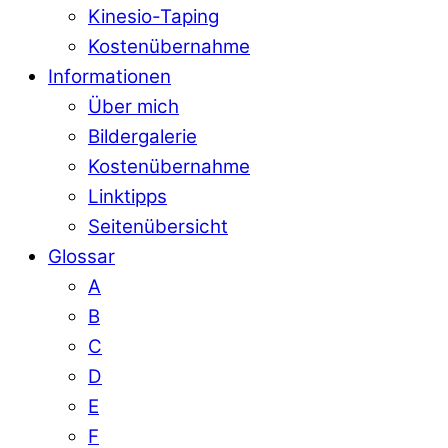
Kinesio-Taping
Kostenübernahme
Informationen
Über mich
Bildergalerie
Kostenübernahme
Linktipps
Seitenübersicht
Glossar
A
B
C
D
E
F