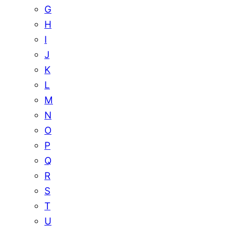
G
H
I
J
K
L
M
N
O
P
Q
R
S
T
U