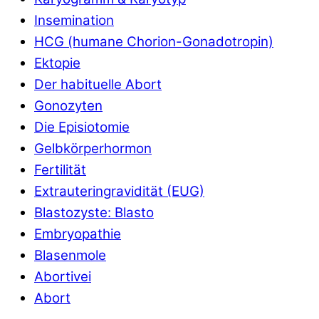
Insemination
HCG (humane Chorion-Gonadotropin)
Ektopie
Der habituelle Abort
Gonozyten
Die Episiotomie
Gelbkörperhormon
Fertilität
Extrauteringravidität (EUG)
Blastozyste: Blasto
Embryopathie
Blasenmole
Abortivei
Abort