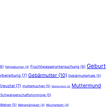
Geburt
6)
Fruchtwasseruntersuchung
(6)
Fehlgeburten
(4)
Gebärmutter
(10)
rbereitung
(7)
Gebärmutterhals
(5)
Muttermund
Kreuztal
(7)
mutterkuchen
(5)
Muttermilch
(3)
Schwangerschaftshormone
(5)
Wehen
(5)
Wehentätigkeit
(4)
Wochenbett
(4)