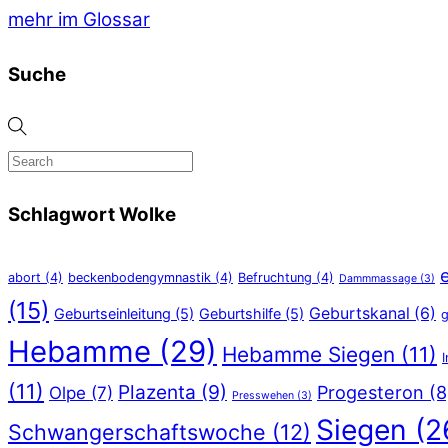
mehr im Glossar
Suche
Schlagwort Wolke
abort
(4)
beckenbodengymnastik
(4)
Befruchtung
(4)
Dammmassage
(3)
(15)
Geburtskanal
(6)
Geburtseinleitung
(5)
Geburtshilfe
(5)
g
Hebamme
(29)
Hebamme Siegen
(11)
(11)
Plazenta
(9)
Progesteron
(8
Olpe
(7)
Presswehen
(3)
Siegen
(2
Schwangerschaftswoche
(12)