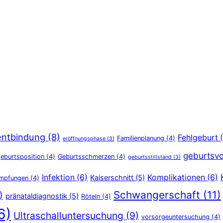
entbindung
(8)
Fehlgeburt
(
Familienplanung
(4)
eröffnungsphase
(3)
geburtsvo
eburtsposition
(4)
Geburtsschmerzen
(4)
geburtsstillstand
(3)
Infektion
(6)
Komplikationen
(6)
Kaiserschnitt
(5)
Impfungen
(4)
Schwangerschaft
(11)
)
pränataldiagnostik
(5)
Röteln
(4)
6)
Ultraschalluntersuchung
(9)
vorsorgeuntersuchung
(4)