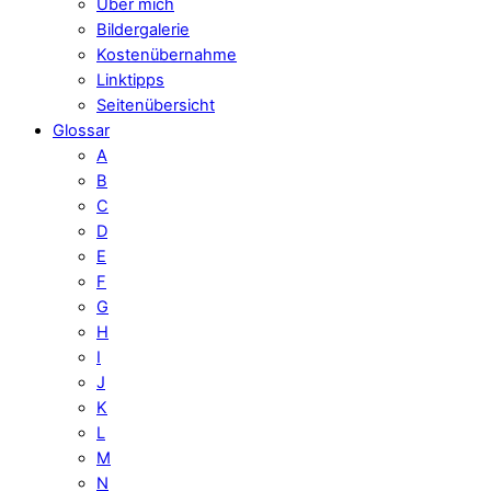
Über mich
Bildergalerie
Kostenübernahme
Linktipps
Seitenübersicht
Glossar
A
B
C
D
E
F
G
H
I
J
K
L
M
N