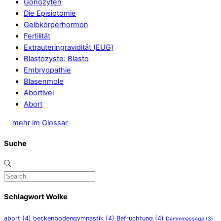
Gonozyten
Die Episiotomie
Gelbkörperhormon
Fertilität
Extrauteringravidität (EUG)
Blastozyste: Blasto
Embryopathie
Blasenmole
Abortivei
Abort
mehr im Glossar
Suche
Schlagwort Wolke
abort
(4)
beckenbodengymnastik
(4)
Befruchtung
(4)
Dammmassage
(3)