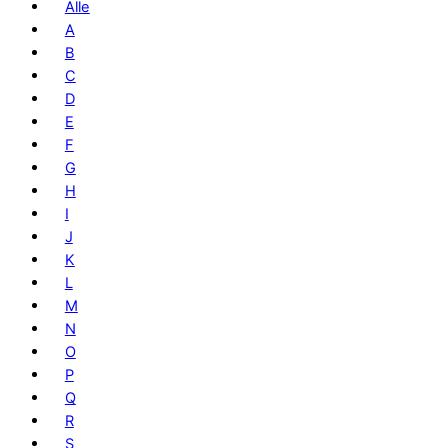
Alle
A
B
C
D
E
F
G
H
I
J
K
L
M
N
O
P
Q
R
S