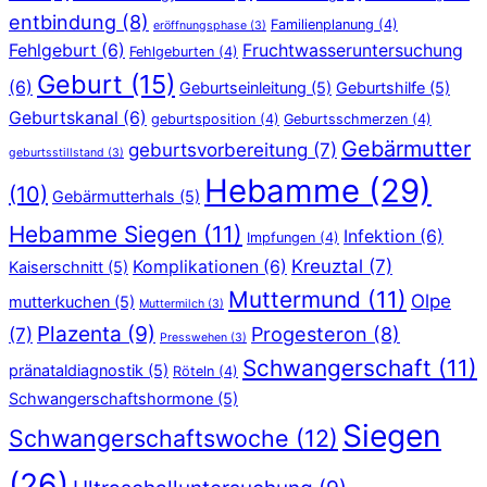
entbindung
(8)
Familienplanung
(4)
eröffnungsphase
(3)
Fehlgeburt
(6)
Fruchtwasseruntersuchung
Fehlgeburten
(4)
Geburt
(15)
(6)
Geburtseinleitung
(5)
Geburtshilfe
(5)
Geburtskanal
(6)
geburtsposition
(4)
Geburtsschmerzen
(4)
Gebärmutter
geburtsvorbereitung
(7)
geburtsstillstand
(3)
Hebamme
(29)
(10)
Gebärmutterhals
(5)
Hebamme Siegen
(11)
Infektion
(6)
Impfungen
(4)
Kreuztal
(7)
Komplikationen
(6)
Kaiserschnitt
(5)
Muttermund
(11)
Olpe
mutterkuchen
(5)
Muttermilch
(3)
Plazenta
(9)
Progesteron
(8)
(7)
Presswehen
(3)
Schwangerschaft
(11)
pränataldiagnostik
(5)
Röteln
(4)
Schwangerschaftshormone
(5)
Siegen
Schwangerschaftswoche
(12)
(26)