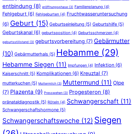
entbindung
(8)
Familienplanung
(4)
eröffnungsphase
(3)
Fehlgeburt
(6)
Fruchtwasseruntersuchung
Fehlgeburten
(4)
Geburt
(15)
(6)
Geburtseinleitung
(5)
Geburtshilfe
(5)
Geburtskanal
(6)
geburtsposition
(4)
Geburtsschmerzen
(4)
Gebärmutter
geburtsvorbereitung
(7)
geburtsstillstand
(3)
Hebamme
(29)
(10)
Gebärmutterhals
(5)
Hebamme Siegen
(11)
Infektion
(6)
Impfungen
(4)
Kreuztal
(7)
Komplikationen
(6)
Kaiserschnitt
(5)
Muttermund
(11)
Olpe
mutterkuchen
(5)
Muttermilch
(3)
Plazenta
(9)
Progesteron
(8)
(7)
Presswehen
(3)
Schwangerschaft
(11)
pränataldiagnostik
(5)
Röteln
(4)
Schwangerschaftshormone
(5)
Siegen
Schwangerschaftswoche
(12)
(26)