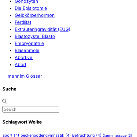
Gonozyten
Die Episiotomie
Gelbkörperhormon
Fertilität
Extrauteringravidität (EUG)
Blastozyste: Blasto
Embryopathie
Blasenmole
Abortivei
Abort
mehr im Glossar
Suche
Schlagwort Wolke
abort
(4)
beckenbodengymnastik
(4)
Befruchtung
(4)
Dammmassage
(3)