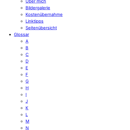
Über mich
Bildergalerie
Kostenübernahme
Linktipps
Seitenübersicht
Glossar
A
B
C
D
E
F
G
H
I
J
K
L
M
N