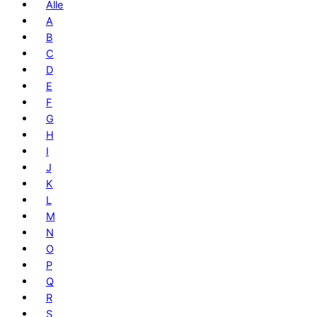
Alle
A
B
C
D
E
F
G
H
I
J
K
L
M
N
O
P
Q
R
S