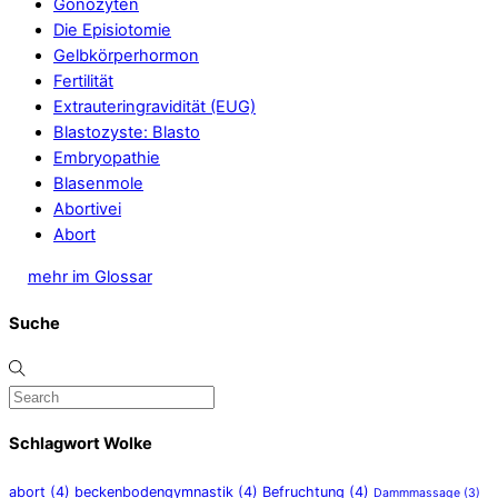
Gonozyten
Die Episiotomie
Gelbkörperhormon
Fertilität
Extrauteringravidität (EUG)
Blastozyste: Blasto
Embryopathie
Blasenmole
Abortivei
Abort
mehr im Glossar
Suche
Schlagwort Wolke
abort
(4)
beckenbodengymnastik
(4)
Befruchtung
(4)
Dammmassage
(3)