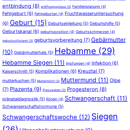
entbindung
(8)
Familienplanung
(4)
eröffnungsphase
(3)
Fehlgeburt
(6)
Fruchtwasseruntersuchung
Fehlgeburten
(4)
Geburt
(15)
(6)
Geburtseinleitung
(5)
Geburtshilfe
(5)
Geburtskanal
(6)
geburtsposition
(4)
Geburtsschmerzen
(4)
Gebärmutter
geburtsvorbereitung
(7)
geburtsstillstand
(3)
Hebamme
(29)
(10)
Gebärmutterhals
(5)
Hebamme Siegen
(11)
Infektion
(6)
Impfungen
(4)
Kreuztal
(7)
Komplikationen
(6)
Kaiserschnitt
(5)
Muttermund
(11)
Olpe
mutterkuchen
(5)
Muttermilch
(3)
Plazenta
(9)
Progesteron
(8)
(7)
Presswehen
(3)
Schwangerschaft
(11)
pränataldiagnostik
(5)
Röteln
(4)
Schwangerschaftshormone
(5)
Siegen
Schwangerschaftswoche
(12)
(26)