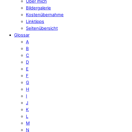
Über mich
Bildergalerie
Kostenübernahme
Linktipps
Seitenübersicht
Glossar
A
B
C
D
E
F
G
H
I
J
K
L
M
N