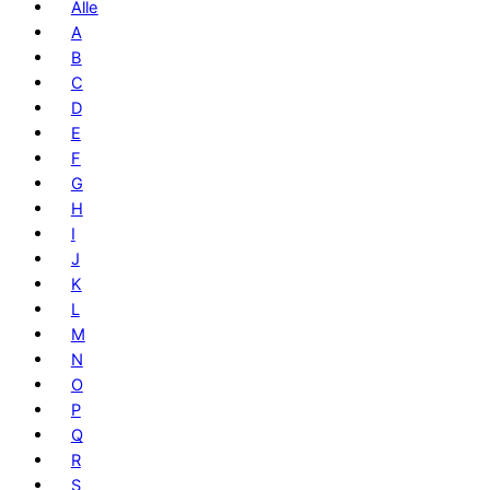
Alle
A
B
C
D
E
F
G
H
I
J
K
L
M
N
O
P
Q
R
S