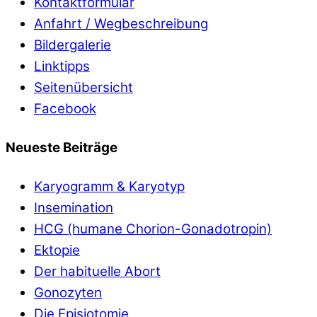
Kontaktformular
Anfahrt / Wegbeschreibung
Bildergalerie
Linktipps
Seitenübersicht
Facebook
Neueste Beiträge
Karyogramm & Karyotyp
Insemination
HCG (humane Chorion-Gonadotropin)
Ektopie
Der habituelle Abort
Gonozyten
Die Episiotomie