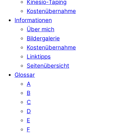
Kinesio-Taping
Kostenübernahme
Informationen
Über mich
Bildergalerie
Kostenübernahme
Linktipps
Seitenübersicht
Glossar
A
B
C
D
E
F