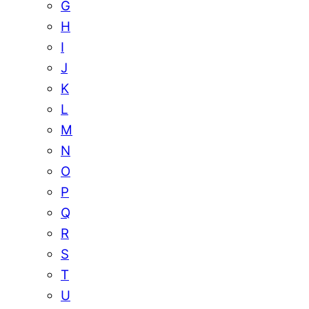
G
H
I
J
K
L
M
N
O
P
Q
R
S
T
U