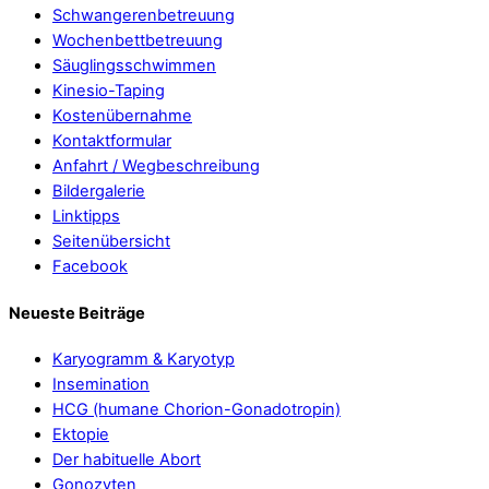
Schwangerenbetreuung
Wochenbettbetreuung
Säuglingsschwimmen
Kinesio-Taping
Kostenübernahme
Kontaktformular
Anfahrt / Wegbeschreibung
Bildergalerie
Linktipps
Seitenübersicht
Facebook
Neueste Beiträge
Karyogramm & Karyotyp
Insemination
HCG (humane Chorion-Gonadotropin)
Ektopie
Der habituelle Abort
Gonozyten