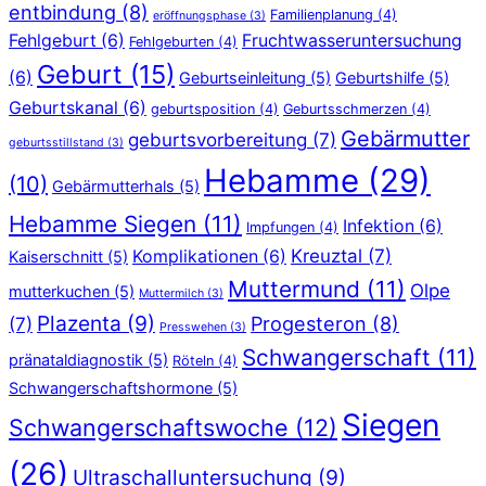
entbindung
(8)
Familienplanung
(4)
eröffnungsphase
(3)
Fehlgeburt
(6)
Fruchtwasseruntersuchung
Fehlgeburten
(4)
Geburt
(15)
(6)
Geburtseinleitung
(5)
Geburtshilfe
(5)
Geburtskanal
(6)
geburtsposition
(4)
Geburtsschmerzen
(4)
Gebärmutter
geburtsvorbereitung
(7)
geburtsstillstand
(3)
Hebamme
(29)
(10)
Gebärmutterhals
(5)
Hebamme Siegen
(11)
Infektion
(6)
Impfungen
(4)
Kreuztal
(7)
Komplikationen
(6)
Kaiserschnitt
(5)
Muttermund
(11)
Olpe
mutterkuchen
(5)
Muttermilch
(3)
Plazenta
(9)
Progesteron
(8)
(7)
Presswehen
(3)
Schwangerschaft
(11)
pränataldiagnostik
(5)
Röteln
(4)
Schwangerschaftshormone
(5)
Siegen
Schwangerschaftswoche
(12)
(26)
Ultraschalluntersuchung
(9)