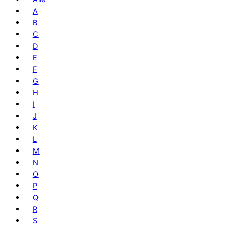
A
B
C
D
E
F
G
H
I
J
K
L
M
N
O
P
Q
R
S