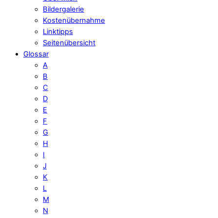
Bildergalerie
Kostenübernahme
Linktipps
Seitenübersicht
Glossar
A
B
C
D
E
F
G
H
I
J
K
L
M
N