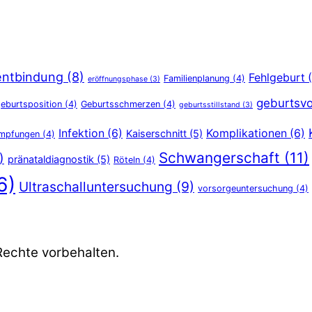
entbindung
(8)
Fehlgeburt
(
Familienplanung
(4)
eröffnungsphase
(3)
geburtsvo
eburtsposition
(4)
Geburtsschmerzen
(4)
geburtsstillstand
(3)
Infektion
(6)
Komplikationen
(6)
Kaiserschnitt
(5)
Impfungen
(4)
Schwangerschaft
(11)
)
pränataldiagnostik
(5)
Röteln
(4)
6)
Ultraschalluntersuchung
(9)
vorsorgeuntersuchung
(4)
Rechte vorbehalten.