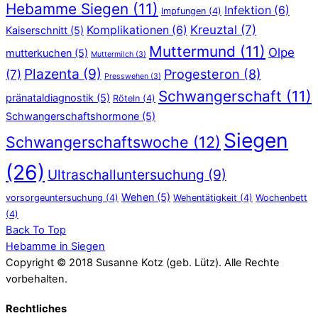
Hebamme Siegen
(11)
Infektion
(6)
Impfungen
(4)
Kreuztal
(7)
Komplikationen
(6)
Kaiserschnitt
(5)
Muttermund
(11)
Olpe
mutterkuchen
(5)
Muttermilch
(3)
Plazenta
(9)
Progesteron
(8)
(7)
Presswehen
(3)
Schwangerschaft
(11)
pränataldiagnostik
(5)
Röteln
(4)
Schwangerschaftshormone
(5)
Siegen
Schwangerschaftswoche
(12)
(26)
Ultraschalluntersuchung
(9)
Wehen
(5)
vorsorgeuntersuchung
(4)
Wehentätigkeit
(4)
Wochenbett
(4)
Back To Top
Hebamme in Siegen
Copyright © 2018 Susanne Kotz (geb. Lütz). Alle Rechte
vorbehalten.
Rechtliches