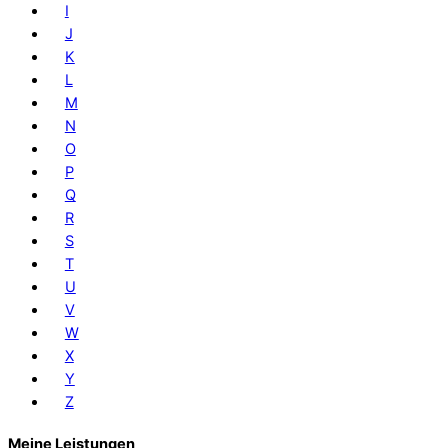
I
J
K
L
M
N
O
P
Q
R
S
T
U
V
W
X
Y
Z
Meine Leistungen