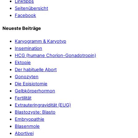
Linktipps
Seitenübersicht
Facebook
Neueste Beiträge
Karyogramm & Karyotyp
Insemination
HCG (humane Chorion-Gonadotropin)
Ektopie
Der habituelle Abort
Gonozyten
Die Episiotomie
Gelbkörperhormon
Fertilität
Extrauteringravidität (EUG)
Blastozyste: Blasto
Embryopathie
Blasenmole
Abortivei