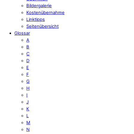
Bildergalerie
Kostenübernahme
Linktipps
Seitenübersicht
Glossar
A
B
C
D
E
F
G
H
I
J
K
L
M
N