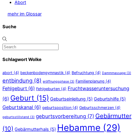
Abort
mehr im Glossar
Suche
Schlagwort Wolke
abort
(4)
beckenbodengymnastik
(4)
Befruchtung
(4)
Dammmassage
(3)
entbindung
(8)
Familienplanung
(4)
eröffnungsphase
(3)
Fehlgeburt
(6)
Fruchtwasseruntersuchung
Fehlgeburten
(4)
Geburt
(15)
(6)
Geburtseinleitung
(5)
Geburtshilfe
(5)
Geburtskanal
(6)
geburtsposition
(4)
Geburtsschmerzen
(4)
Gebärmutter
geburtsvorbereitung
(7)
geburtsstillstand
(3)
Hebamme
(29)
(10)
Gebärmutterhals
(5)