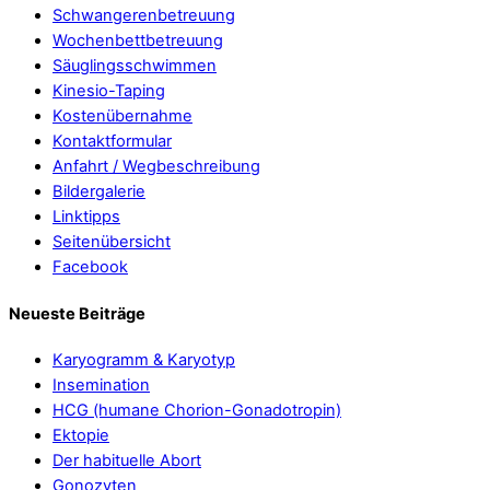
Schwangerenbetreuung
Wochenbettbetreuung
Säuglingsschwimmen
Kinesio-Taping
Kostenübernahme
Kontaktformular
Anfahrt / Wegbeschreibung
Bildergalerie
Linktipps
Seitenübersicht
Facebook
Neueste Beiträge
Karyogramm & Karyotyp
Insemination
HCG (humane Chorion-Gonadotropin)
Ektopie
Der habituelle Abort
Gonozyten