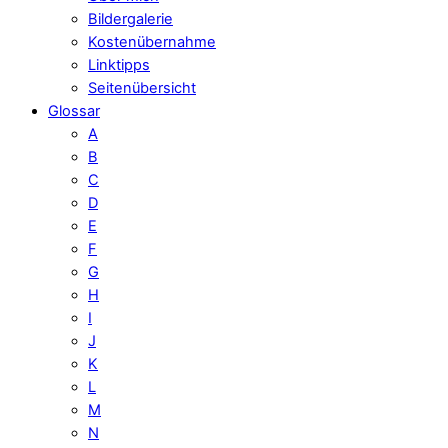
Bildergalerie
Kostenübernahme
Linktipps
Seitenübersicht
Glossar
A
B
C
D
E
F
G
H
I
J
K
L
M
N