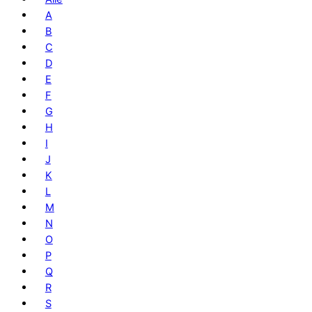
A
B
C
D
E
F
G
H
I
J
K
L
M
N
O
P
Q
R
S