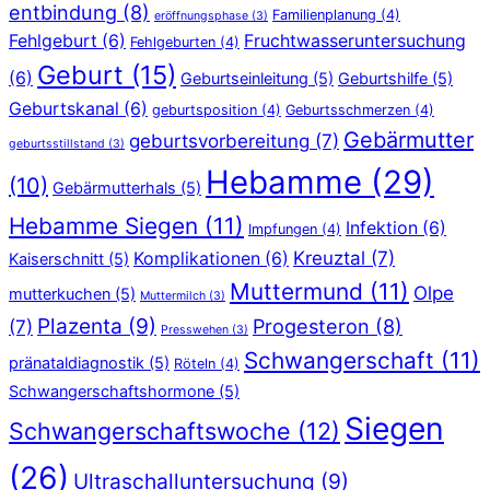
entbindung
(8)
Familienplanung
(4)
eröffnungsphase
(3)
Fehlgeburt
(6)
Fruchtwasseruntersuchung
Fehlgeburten
(4)
Geburt
(15)
(6)
Geburtseinleitung
(5)
Geburtshilfe
(5)
Geburtskanal
(6)
geburtsposition
(4)
Geburtsschmerzen
(4)
Gebärmutter
geburtsvorbereitung
(7)
geburtsstillstand
(3)
Hebamme
(29)
(10)
Gebärmutterhals
(5)
Hebamme Siegen
(11)
Infektion
(6)
Impfungen
(4)
Kreuztal
(7)
Komplikationen
(6)
Kaiserschnitt
(5)
Muttermund
(11)
Olpe
mutterkuchen
(5)
Muttermilch
(3)
Plazenta
(9)
Progesteron
(8)
(7)
Presswehen
(3)
Schwangerschaft
(11)
pränataldiagnostik
(5)
Röteln
(4)
Schwangerschaftshormone
(5)
Siegen
Schwangerschaftswoche
(12)
(26)
Ultraschalluntersuchung
(9)