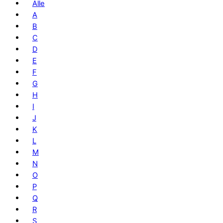
Alle
A
B
C
D
E
F
G
H
I
J
K
L
M
N
O
P
Q
R
S