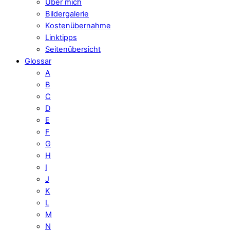
Über mich
Bildergalerie
Kostenübernahme
Linktipps
Seitenübersicht
Glossar
A
B
C
D
E
F
G
H
I
J
K
L
M
N