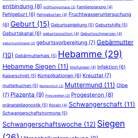
entbindung
(8)
Familienplanung
(4)
eröffnungsphase
(3)
Fehlgeburt
(6)
Fruchtwasseruntersuchung
Fehlgeburten
(4)
Geburt
(15)
(6)
Geburtseinleitung
(5)
Geburtshilfe
(5)
Geburtskanal
(6)
geburtsposition
(4)
Geburtsschmerzen
(4)
Gebärmutter
geburtsvorbereitung
(7)
geburtsstillstand
(3)
Hebamme
(29)
(10)
Gebärmutterhals
(5)
Hebamme Siegen
(11)
Infektion
(6)
Impfungen
(4)
Kreuztal
(7)
Komplikationen
(6)
Kaiserschnitt
(5)
Muttermund
(11)
Olpe
mutterkuchen
(5)
Muttermilch
(3)
Plazenta
(9)
Progesteron
(8)
(7)
Presswehen
(3)
Schwangerschaft
(11)
pränataldiagnostik
(5)
Röteln
(4)
Schwangerschaftshormone
(5)
Siegen
Schwangerschaftswoche
(12)
(26)