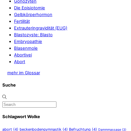
Gonozyten
Die Episiotomie
Gelbkörperhormon
Fertilität
Extrauteringravidität (EUG)
Blastozyste: Blasto
Embryopathie
Blasenmole
Abortivei
Abort
mehr im Glossar
Suche
Schlagwort Wolke
abort
(4)
beckenbodengymnastik
(4)
Befruchtung
(4)
Dammmassage
(3)