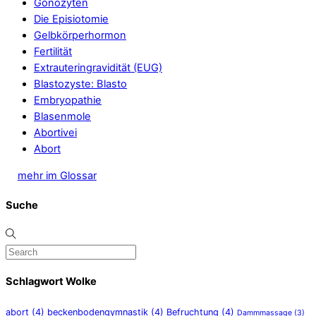
Gonozyten
Die Episiotomie
Gelbkörperhormon
Fertilität
Extrauteringravidität (EUG)
Blastozyste: Blasto
Embryopathie
Blasenmole
Abortivei
Abort
mehr im Glossar
Suche
Schlagwort Wolke
abort
(4)
beckenbodengymnastik
(4)
Befruchtung
(4)
Dammmassage
(3)