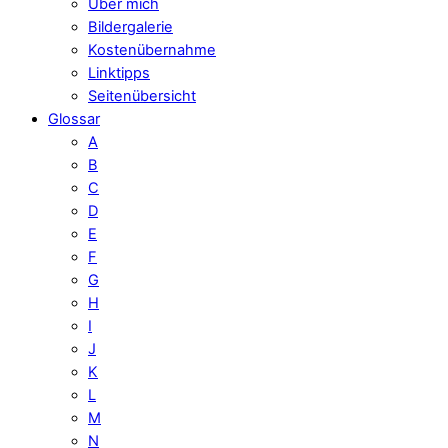
Über mich
Bildergalerie
Kostenübernahme
Linktipps
Seitenübersicht
Glossar
A
B
C
D
E
F
G
H
I
J
K
L
M
N