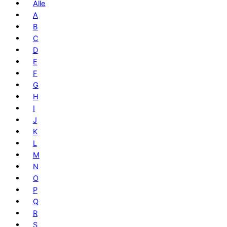
Alle
A
B
C
D
E
F
G
H
I
J
K
L
M
N
O
P
Q
R
S