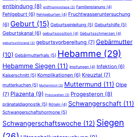
entbindung
(8)
Familienplanung
(4)
eröffnungsphase
(3)
Fehlgeburt
(6)
Fruchtwasseruntersuchung
Fehlgeburten
(4)
Geburt
(15)
(6)
Geburtseinleitung
(5)
Geburtshilfe
(5)
Geburtskanal
(6)
geburtsposition
(4)
Geburtsschmerzen
(4)
Gebärmutter
geburtsvorbereitung
(7)
geburtsstillstand
(3)
Hebamme
(29)
(10)
Gebärmutterhals
(5)
Hebamme Siegen
(11)
Infektion
(6)
Impfungen
(4)
Kreuztal
(7)
Komplikationen
(6)
Kaiserschnitt
(5)
Muttermund
(11)
Olpe
mutterkuchen
(5)
Muttermilch
(3)
Plazenta
(9)
Progesteron
(8)
(7)
Presswehen
(3)
Schwangerschaft
(11)
pränataldiagnostik
(5)
Röteln
(4)
Schwangerschaftshormone
(5)
Siegen
Schwangerschaftswoche
(12)
(26)