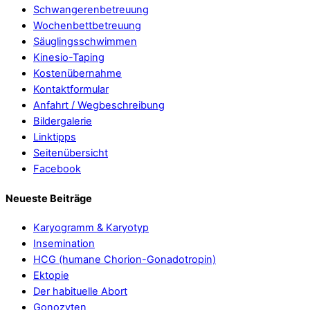
Schwangerenbetreuung
Wochenbettbetreuung
Säuglingsschwimmen
Kinesio-Taping
Kostenübernahme
Kontaktformular
Anfahrt / Wegbeschreibung
Bildergalerie
Linktipps
Seitenübersicht
Facebook
Neueste Beiträge
Karyogramm & Karyotyp
Insemination
HCG (humane Chorion-Gonadotropin)
Ektopie
Der habituelle Abort
Gonozyten