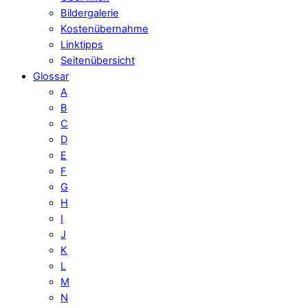
Bildergalerie
Kostenübernahme
Linktipps
Seitenübersicht
Glossar
A
B
C
D
E
F
G
H
I
J
K
L
M
N