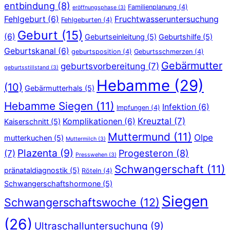
entbindung
(8)
Familienplanung
(4)
eröffnungsphase
(3)
Fehlgeburt
(6)
Fruchtwasseruntersuchung
Fehlgeburten
(4)
Geburt
(15)
(6)
Geburtseinleitung
(5)
Geburtshilfe
(5)
Geburtskanal
(6)
geburtsposition
(4)
Geburtsschmerzen
(4)
Gebärmutter
geburtsvorbereitung
(7)
geburtsstillstand
(3)
Hebamme
(29)
(10)
Gebärmutterhals
(5)
Hebamme Siegen
(11)
Infektion
(6)
Impfungen
(4)
Kreuztal
(7)
Komplikationen
(6)
Kaiserschnitt
(5)
Muttermund
(11)
Olpe
mutterkuchen
(5)
Muttermilch
(3)
Plazenta
(9)
Progesteron
(8)
(7)
Presswehen
(3)
Schwangerschaft
(11)
pränataldiagnostik
(5)
Röteln
(4)
Schwangerschaftshormone
(5)
Siegen
Schwangerschaftswoche
(12)
(26)
Ultraschalluntersuchung
(9)