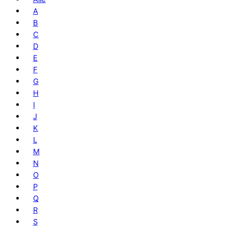
A
B
C
D
E
F
G
H
I
J
K
L
M
N
O
P
Q
R
S