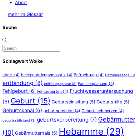
Abort
mehr im Glossar
Suche
Schlagwort Wolke
abort
(4)
beckenbodengymnastik
(4)
Befruchtung
(4)
Dammmassage
(3)
entbindung
(8)
Familienplanung
(4)
eröffnungsphase
(3)
Fehlgeburt
(6)
Fruchtwasseruntersuchung
Fehlgeburten
(4)
Geburt
(15)
(6)
Geburtseinleitung
(5)
Geburtshilfe
(5)
Geburtskanal
(6)
geburtsposition
(4)
Geburtsschmerzen
(4)
Gebärmutter
geburtsvorbereitung
(7)
geburtsstillstand
(3)
Hebamme
(29)
(10)
Gebärmutterhals
(5)