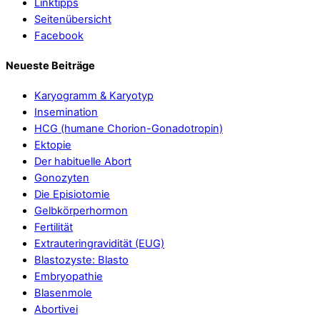
Linktipps
Seitenübersicht
Facebook
Neueste Beiträge
Karyogramm & Karyotyp
Insemination
HCG (humane Chorion-Gonadotropin)
Ektopie
Der habituelle Abort
Gonozyten
Die Episiotomie
Gelbkörperhormon
Fertilität
Extrauteringravidität (EUG)
Blastozyste: Blasto
Embryopathie
Blasenmole
Abortivei