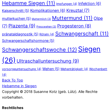
Hebamme Siegen
(11)
Infektion
(6)
Impfungen
(4)
Kreuztal
(7)
Komplikationen
(6)
Kaiserschnitt
(5)
Muttermund
(11)
Olpe
mutterkuchen
(5)
Muttermilch
(3)
Plazenta
(9)
Progesteron
(8)
(7)
Presswehen
(3)
Schwangerschaft
(11)
pränataldiagnostik
(5)
Röteln
(4)
Schwangerschaftshormone
(5)
Siegen
Schwangerschaftswoche
(12)
(26)
Ultraschalluntersuchung
(9)
Wehen
(5)
vorsorgeuntersuchung
(4)
Wehentätigkeit
(4)
Wochenbett
(4)
Back To Top
Hebamme in Siegen
Copyright © 2018 Susanne Kotz (geb. Lütz). Alle Rechte
vorbehalten.
Rechtliches