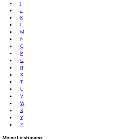
I
J
K
L
M
N
O
P
Q
R
S
T
U
V
W
X
Y
Z
Meine Leistungen