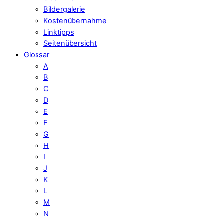
Bildergalerie
Kostenübernahme
Linktipps
Seitenübersicht
Glossar
A
B
C
D
E
F
G
H
I
J
K
L
M
N