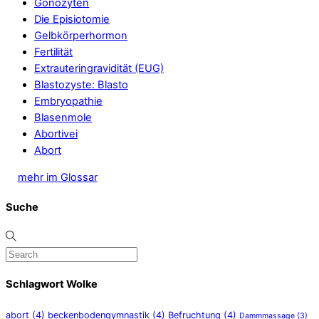
Gonozyten
Die Episiotomie
Gelbkörperhormon
Fertilität
Extrauteringravidität (EUG)
Blastozyste: Blasto
Embryopathie
Blasenmole
Abortivei
Abort
mehr im Glossar
Suche
Schlagwort Wolke
abort
(4)
beckenbodengymnastik
(4)
Befruchtung
(4)
Dammmassage
(3)