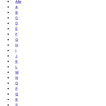
Alle
A
B
C
D
E
F
G
H
I
J
K
L
M
N
O
P
Q
R
S