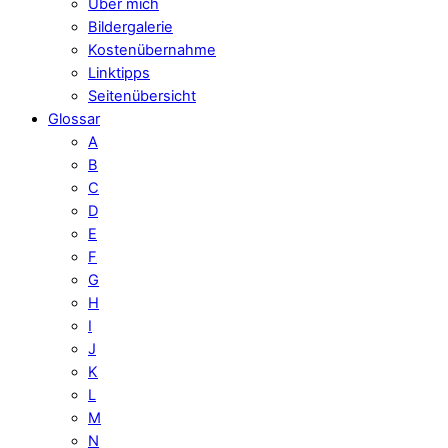
Über mich
Bildergalerie
Kostenübernahme
Linktipps
Seitenübersicht
Glossar
A
B
C
D
E
F
G
H
I
J
K
L
M
N