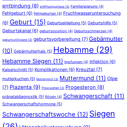
entbindung
(8)
Familienplanung
(4)
eröffnungsphase
(3)
Fehlgeburt
(6)
Fruchtwasseruntersuchung
Fehlgeburten
(4)
Geburt
(15)
(6)
Geburtseinleitung
(5)
Geburtshilfe
(5)
Geburtskanal
(6)
geburtsposition
(4)
Geburtsschmerzen
(4)
Gebärmutter
geburtsvorbereitung
(7)
geburtsstillstand
(3)
Hebamme
(29)
(10)
Gebärmutterhals
(5)
Hebamme Siegen
(11)
Infektion
(6)
Impfungen
(4)
Kreuztal
(7)
Komplikationen
(6)
Kaiserschnitt
(5)
Muttermund
(11)
Olpe
mutterkuchen
(5)
Muttermilch
(3)
Plazenta
(9)
Progesteron
(8)
(7)
Presswehen
(3)
Schwangerschaft
(11)
pränataldiagnostik
(5)
Röteln
(4)
Schwangerschaftshormone
(5)
Siegen
Schwangerschaftswoche
(12)
(26)