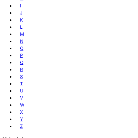
I
J
K
L
M
N
O
P
Q
R
S
T
U
V
W
X
Y
Z