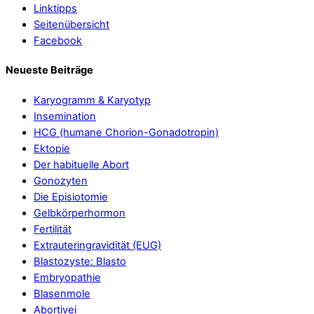
Linktipps
Seitenübersicht
Facebook
Neueste Beiträge
Karyogramm & Karyotyp
Insemination
HCG (humane Chorion-Gonadotropin)
Ektopie
Der habituelle Abort
Gonozyten
Die Episiotomie
Gelbkörperhormon
Fertilität
Extrauteringravidität (EUG)
Blastozyste: Blasto
Embryopathie
Blasenmole
Abortivei