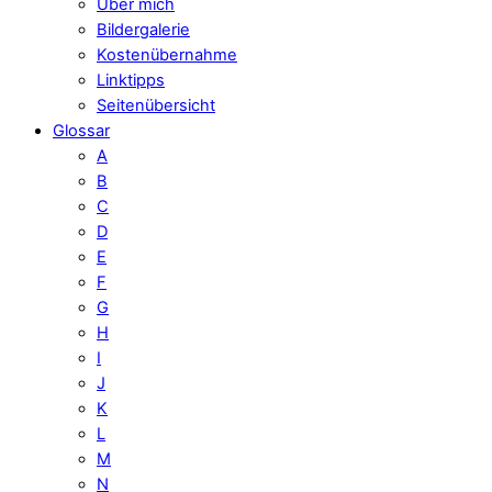
Über mich
Bildergalerie
Kostenübernahme
Linktipps
Seitenübersicht
Glossar
A
B
C
D
E
F
G
H
I
J
K
L
M
N