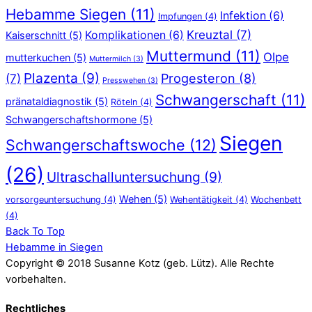
Hebamme Siegen
(11)
Infektion
(6)
Impfungen
(4)
Kreuztal
(7)
Komplikationen
(6)
Kaiserschnitt
(5)
Muttermund
(11)
Olpe
mutterkuchen
(5)
Muttermilch
(3)
Plazenta
(9)
Progesteron
(8)
(7)
Presswehen
(3)
Schwangerschaft
(11)
pränataldiagnostik
(5)
Röteln
(4)
Schwangerschaftshormone
(5)
Siegen
Schwangerschaftswoche
(12)
(26)
Ultraschalluntersuchung
(9)
Wehen
(5)
vorsorgeuntersuchung
(4)
Wehentätigkeit
(4)
Wochenbett
(4)
Back To Top
Hebamme in Siegen
Copyright © 2018 Susanne Kotz (geb. Lütz). Alle Rechte
vorbehalten.
Rechtliches