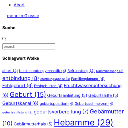
Abort
mehr im Glossar
Suche
Schlagwort Wolke
abort
(4)
beckenbodengymnastik
(4)
Befruchtung
(4)
Dammmassage
(3)
entbindung
(8)
Familienplanung
(4)
eröffnungsphase
(3)
Fehlgeburt
(6)
Fruchtwasseruntersuchung
Fehlgeburten
(4)
Geburt
(15)
(6)
Geburtseinleitung
(5)
Geburtshilfe
(5)
Geburtskanal
(6)
geburtsposition
(4)
Geburtsschmerzen
(4)
Gebärmutter
geburtsvorbereitung
(7)
geburtsstillstand
(3)
Hebamme
(29)
(10)
Gebärmutterhals
(5)