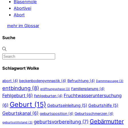
Blasenmole
Abortivei
Abort
mehr im Glossar
Suche
Schlagwort Wolke
abort
(4)
beckenbodengymnastik
(4)
Befruchtung
(4)
Dammmassage
(3)
entbindung
(8)
Familienplanung
(4)
eröffnungsphase
(3)
Fehlgeburt
(6)
Fruchtwasseruntersuchung
Fehlgeburten
(4)
Geburt
(15)
(6)
Geburtseinleitung
(5)
Geburtshilfe
(5)
Geburtskanal
(6)
geburtsposition
(4)
Geburtsschmerzen
(4)
Gebärmutter
geburtsvorbereitung
(7)
geburtsstillstand
(3)