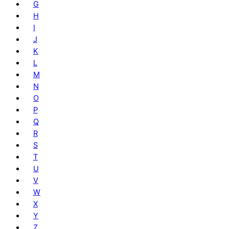
G
H
I
J
K
L
M
N
O
P
Q
R
S
T
U
V
W
X
Y
Z