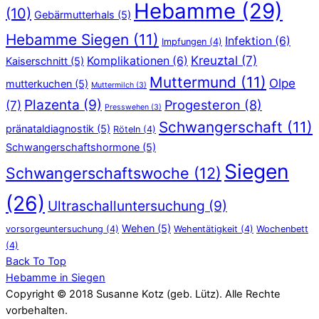
Hebamme
(29)
(10)
Gebärmutterhals
(5)
Hebamme Siegen
(11)
Infektion
(6)
Impfungen
(4)
Kreuztal
(7)
Komplikationen
(6)
Kaiserschnitt
(5)
Muttermund
(11)
Olpe
mutterkuchen
(5)
Muttermilch
(3)
Plazenta
(9)
Progesteron
(8)
(7)
Presswehen
(3)
Schwangerschaft
(11)
pränataldiagnostik
(5)
Röteln
(4)
Schwangerschaftshormone
(5)
Siegen
Schwangerschaftswoche
(12)
(26)
Ultraschalluntersuchung
(9)
Wehen
(5)
vorsorgeuntersuchung
(4)
Wehentätigkeit
(4)
Wochenbett
(4)
Back To Top
Hebamme in Siegen
Copyright © 2018 Susanne Kotz (geb. Lütz). Alle Rechte
vorbehalten.