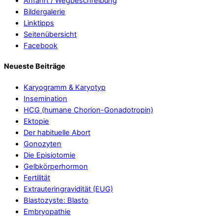
Anfahrt / Wegbeschreibung
Bildergalerie
Linktipps
Seitenübersicht
Facebook
Neueste Beiträge
Karyogramm & Karyotyp
Insemination
HCG (humane Chorion-Gonadotropin)
Ektopie
Der habituelle Abort
Gonozyten
Die Episiotomie
Gelbkörperhormon
Fertilität
Extrauteringravidität (EUG)
Blastozyste: Blasto
Embryopathie