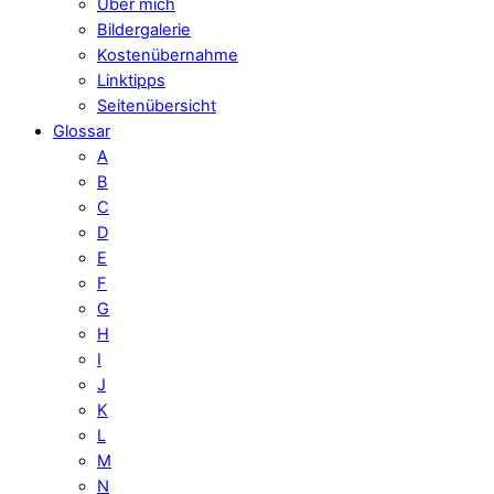
Über mich
Bildergalerie
Kostenübernahme
Linktipps
Seitenübersicht
Glossar
A
B
C
D
E
F
G
H
I
J
K
L
M
N