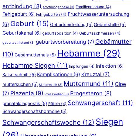
entbindung
(8)
Familienplanung
(4)
eröffnungsphase
(3)
Fehlgeburt
(6)
Fruchtwasseruntersuchung
Fehlgeburten
(4)
Geburt
(15)
(6)
Geburtseinleitung
(5)
Geburtshilfe
(5)
Geburtskanal
(6)
geburtsposition
(4)
Geburtsschmerzen
(4)
Gebärmutter
geburtsvorbereitung
(7)
geburtsstillstand
(3)
Hebamme
(29)
(10)
Gebärmutterhals
(5)
Hebamme Siegen
(11)
Infektion
(6)
Impfungen
(4)
Kreuztal
(7)
Komplikationen
(6)
Kaiserschnitt
(5)
Muttermund
(11)
Olpe
mutterkuchen
(5)
Muttermilch
(3)
Plazenta
(9)
Progesteron
(8)
(7)
Presswehen
(3)
Schwangerschaft
(11)
pränataldiagnostik
(5)
Röteln
(4)
Schwangerschaftshormone
(5)
Siegen
Schwangerschaftswoche
(12)
(26)