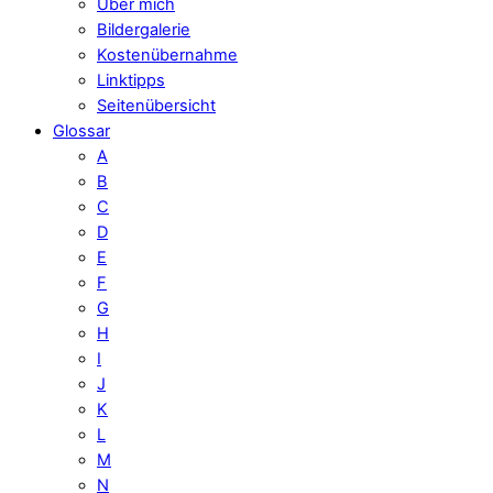
Über mich
Bildergalerie
Kostenübernahme
Linktipps
Seitenübersicht
Glossar
A
B
C
D
E
F
G
H
I
J
K
L
M
N