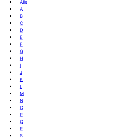
Alle
A
B
C
D
E
F
G
H
I
J
K
L
M
N
O
P
Q
R
S