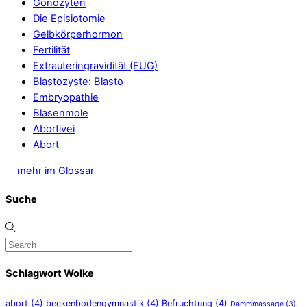
Gonozyten
Die Episiotomie
Gelbkörperhormon
Fertilität
Extrauteringravidität (EUG)
Blastozyste: Blasto
Embryopathie
Blasenmole
Abortivei
Abort
mehr im Glossar
Suche
Schlagwort Wolke
abort
(4)
beckenbodengymnastik
(4)
Befruchtung
(4)
Dammmassage
(3)