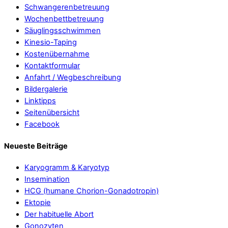
Schwangerenbetreuung
Wochenbettbetreuung
Säuglingsschwimmen
Kinesio-Taping
Kostenübernahme
Kontaktformular
Anfahrt / Wegbeschreibung
Bildergalerie
Linktipps
Seitenübersicht
Facebook
Neueste Beiträge
Karyogramm & Karyotyp
Insemination
HCG (humane Chorion-Gonadotropin)
Ektopie
Der habituelle Abort
Gonozyten