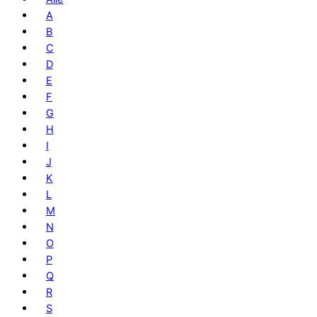
A
B
C
D
E
F
G
H
I
J
K
L
M
N
O
P
Q
R
S