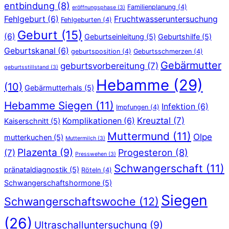
entbindung
(8)
Familienplanung
(4)
eröffnungsphase
(3)
Fehlgeburt
(6)
Fruchtwasseruntersuchung
Fehlgeburten
(4)
Geburt
(15)
(6)
Geburtseinleitung
(5)
Geburtshilfe
(5)
Geburtskanal
(6)
geburtsposition
(4)
Geburtsschmerzen
(4)
Gebärmutter
geburtsvorbereitung
(7)
geburtsstillstand
(3)
Hebamme
(29)
(10)
Gebärmutterhals
(5)
Hebamme Siegen
(11)
Infektion
(6)
Impfungen
(4)
Kreuztal
(7)
Komplikationen
(6)
Kaiserschnitt
(5)
Muttermund
(11)
Olpe
mutterkuchen
(5)
Muttermilch
(3)
Plazenta
(9)
Progesteron
(8)
(7)
Presswehen
(3)
Schwangerschaft
(11)
pränataldiagnostik
(5)
Röteln
(4)
Schwangerschaftshormone
(5)
Siegen
Schwangerschaftswoche
(12)
(26)
Ultraschalluntersuchung
(9)