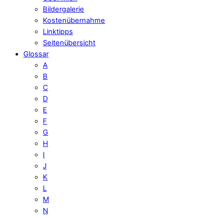
Bildergalerie
Kostenübernahme
Linktipps
Seitenübersicht
Glossar
A
B
C
D
E
F
G
H
I
J
K
L
M
N